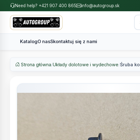
Need help? +421 907 400 865
info@autogroup.sk
Katalog
O nas
Skontaktuj się z nami
Strona główna
/
Układy dolotowe i wydechowe
/
Śruba k