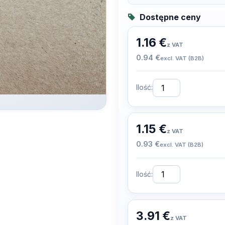
Dostępne ceny
1.16 €
z VAT
0.94 €
excl. VAT (B2B)
Ilość:
1.15 €
z VAT
0.93 €
excl. VAT (B2B)
Ilość:
3.91 €
z VAT