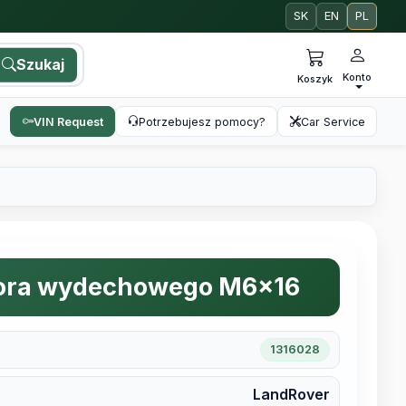
SK
EN
PL
Szukaj
Konto
Koszyk
VIN Request
Potrzebujesz pomocy?
Car Service
tora wydechowego M6x16
1316028
LandRover