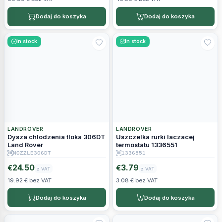
Dodaj do koszyka
Dodaj do koszyka
In stock
In stock
LANDROVER
LANDROVER
Dysza chlodzenia tloka 306DT
Uszczelka rurki laczacej
Land Rover
termostatu 1336551
NOZZLE306DT
1336551
24.50
3.79
€
€
z VAT
z VAT
19.92 € bez VAT
3.08 € bez VAT
Dodaj do koszyka
Dodaj do koszyka