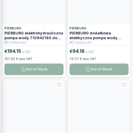
PIERBURG
PIERBURG
PIERBURG elektrohydrauliczna
PIERBURG dodatkowa
pompa wody 710942180 do
elektryczna pompa wody
Land Rover / Jaguar 3.0D
710102120 do Land Rover /
710942180
710102120
Jaguar
194.15
94.18
€
€
z VAT
z VAT
157.85 € bez VAT
76.57 € bez VAT
Out of Stock
Out of Stock