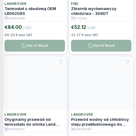
LANDROVER
FEBI
Termostat z obudową OEM
Zbiornik wyrównawczy
LR062085
chłodziwa - 306DT
LR062085
173569
84.00
52.12
€
€
z VAT
z VAT
68.29 € bez VAT
42.37 € bez VAT
Out of Stock
Out of Stock
LANDROVER
LANDROVER
Oryginalny przewód od
Przewód wodny od chłodnicy
termostatu do silnika Land
oleju przekładniowego do
Rover Discovery 5 17+ 3.0L V6
chłodnicy OEM LR034626
LR035627
LR034626
- LR035627