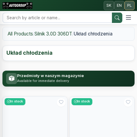
SK
EN
PL
All Products
/
Silnik 3.0D 306DT
/
Układ chłodzenia
Układ chłodzenia
Przedmioty w naszym magazynie
Available for immediate delivery
In stock
In stock