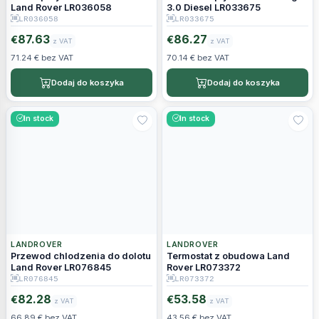
Land Rover LR036058
3.0 Diesel LR033675
LR036058
LR033675
87.63
86.27
€
€
z VAT
z VAT
71.24 € bez VAT
70.14 € bez VAT
Dodaj do koszyka
Dodaj do koszyka
In stock
In stock
LANDROVER
LANDROVER
Przewod chlodzenia do dolotu
Termostat z obudowa Land
Land Rover LR076845
Rover LR073372
LR076845
LR073372
82.28
53.58
€
€
z VAT
z VAT
66.89 € bez VAT
43.56 € bez VAT