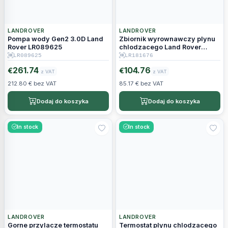
LANDROVER
LANDROVER
Pompa wody Gen2 3.0D Land
Zbiornik wyrownawczy plynu
Rover LR089625
chlodzacego Land Rover
LR181676
LR089625
LR181676
261.74
104.76
€
€
z VAT
z VAT
212.80 € bez VAT
85.17 € bez VAT
Dodaj do koszyka
Dodaj do koszyka
In stock
In stock
LANDROVER
LANDROVER
Gorne przylacze termostatu
Termostat plynu chlodzacego