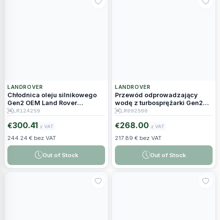
LANDROVER
LANDROVER
Chłodnica oleju silnikowego
Przewód odprowadzający
Gen2 OEM Land Rover
wodę z turbosprężarki Gen2
LR124259 C2S52808
OEM Land Rover LR092500
LR124259
LR092500
300.41
268.00
€
€
z VAT
z VAT
244.24 € bez VAT
217.89 € bez VAT
Out of Stock
Out of Stock