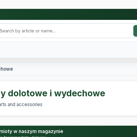
echowe
y dolotowe i wydechowe
arts and accessories
mioty w naszym magazynie
le for immediate delivery