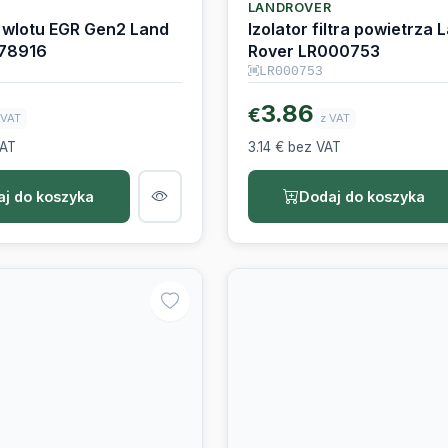
 wlotu EGR Gen2 Land
Izolator filtra powietrza 
078916
Rover LR000753
LR000753
3.86
€
 VAT
z VAT
VAT
3.14 € bez VAT
j do koszyka
Dodaj do koszyka