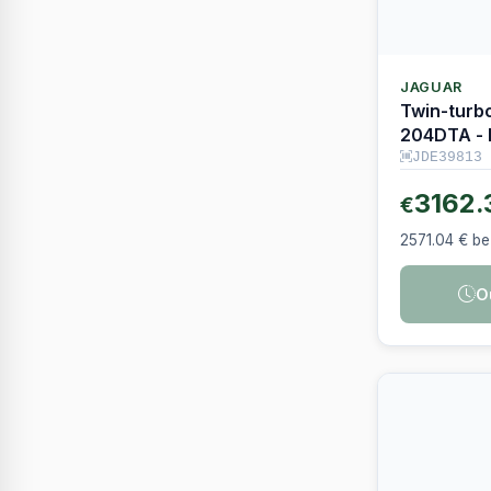
JAGUAR
Twin-turb
204DTA -
JDE39813
3162.
€
2571.04 € b
O