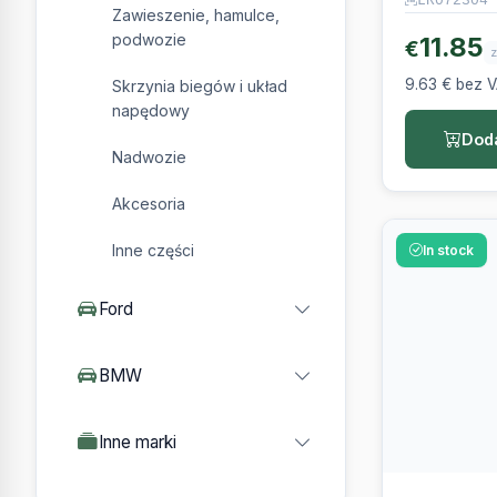
Zawieszenie, hamulce,
podwozie
11.85
€
z
9.63 € bez 
Skrzynia biegów i układ
napędowy
Doda
Nadwozie
Akcesoria
Inne części
In stock
Ford
BMW
Inne marki
LANDROVE