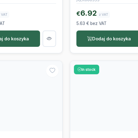
6.92
€
 VAT
z VAT
VAT
5.63 € bez VAT
j do koszyka
Dodaj do koszyka
In stock
R
LANDROVER