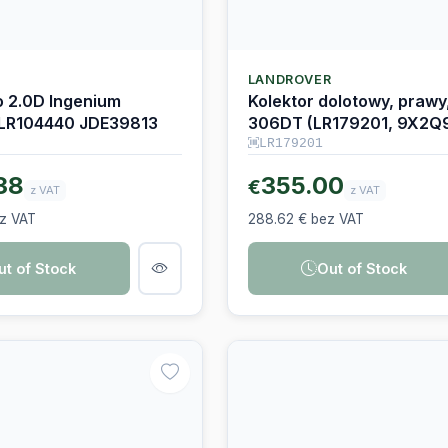
LANDROVER
o 2.0D Ingenium
Kolektor dolotowy, prawy
 LR104440 JDE39813
306DT (LR179201, 9X2Q
LR179201
38
355.00
€
z VAT
z VAT
ez VAT
288.62 € bez VAT
ut of Stock
Out of Stock