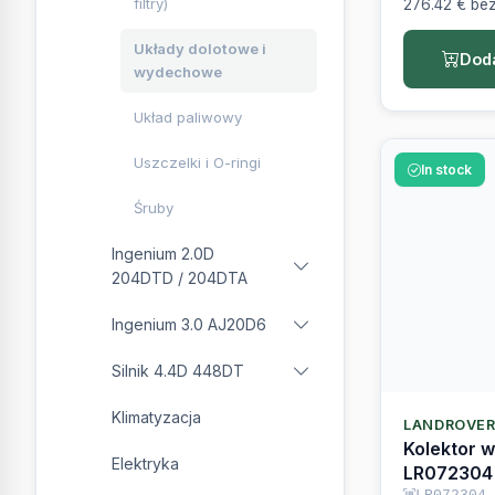
Układy dolotowe i
Doda
wydechowe
Układ paliwowy
Uszczelki i O-ringi
In stock
Śruby
Ingenium 2.0D
204DTD / 204DTA
Ingenium 3.0 AJ20D6
Silnik 4.4D 448DT
Klimatyzacja
LANDROVE
Kolektor 
Elektryka
LR072304
LR072304