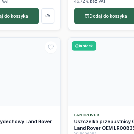
j do koszyka
Dodaj do koszyka
In stock
R
LANDROVER
wydechowy Land Rover
Uszczelka przepustnicy 
Land Rover OEM LR0083
JDE8801
LR008353