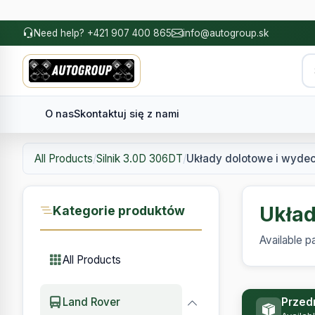
Need help? +421 907 400 865
info@autogroup.sk
O nas
Skontaktuj się z nami
All Products
/
Silnik 3.0D 306DT
/
Układy dolotowe i wyd
Układ
Kategorie produktów
Available p
All Products
Przed
Land Rover
Availab