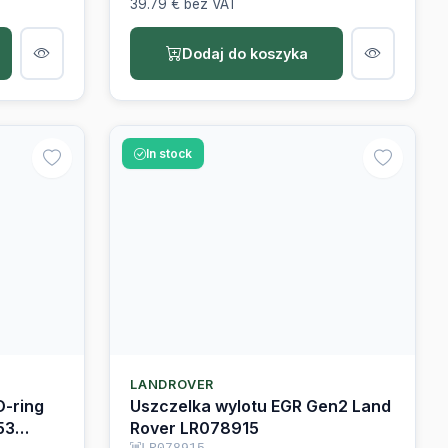
Dodaj do koszyka
In stock
LANDROVER
O-ring
Uszczelka wylotu EGR Gen2 Land
53
Rover LR078915
LR078915