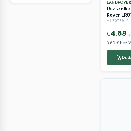
Uszczelka
Rover LR
LR078916
4.68
€
z
3.80 € bez 
Doda