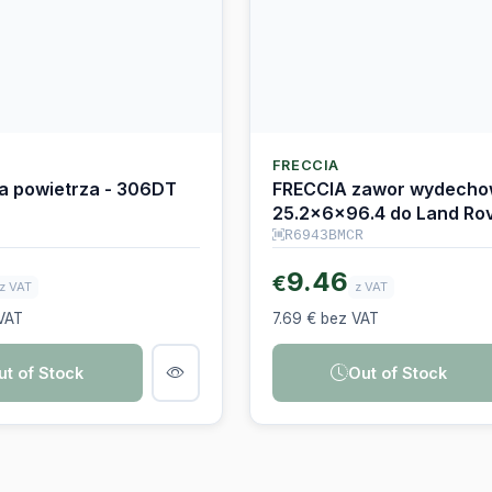
FRECCIA
ra powietrza - 306DT
FRECCIA zawor wydecho
25.2x6x96.4 do Land Rov
Jaguar 306DT
R6943BMCR
9.46
€
z VAT
z VAT
 VAT
7.69 € bez VAT
ut of Stock
Out of Stock