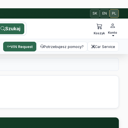
SK
EN
PL
Szukaj
Konto
Koszyk
VIN Request
Potrzebujesz pomocy?
Car Service