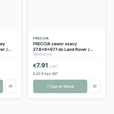
FRECCIA
wy
FRECCIA zawor ssacy
er /
27.8x6x97.1 do Land Rover /
Jaguar 306DT
R6942SCR
7.91
€
z VAT
6.43 € bez VAT
Out of Stock