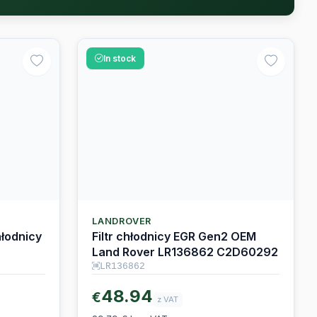
In stock
LANDROVER
łodnicy
Filtr chłodnicy EGR Gen2 OEM
Land Rover LR136862 C2D60292
LR136862
48.94
€
z VAT
39.79 € bez VAT