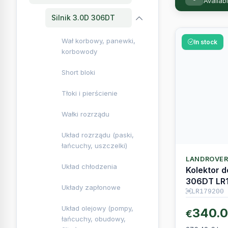
Silnik 3.0D 306DT
Wał korbowy, panewki,
In stock
korbowody
Short bloki
Tłoki i pierścienie
Wałki rozrządu
Układ rozrządu (paski,
łańcuchy, uszczelki)
LANDROVE
Układ chłodzenia
Kolektor d
306DT LR
Układy zapłonowe
LR179200
Układ olejowy (pompy,
340.
€
łańcuchy, obudowy,
filtry)
276.42 € be