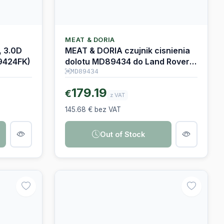
MEAT & DORIA
, 3.0D
MEAT & DORIA czujnik cisnienia
9424FK)
dolotu MD89434 do Land Rover /
Jaguar 3.0D
MD89434
179.19
€
z VAT
145.68 € bez VAT
Out of Stock