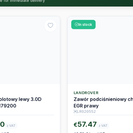
In stock
R
LANDROVER
olotowy lewy 3.0D
Zawór podciśnieniowy ch
179200
EGR prawy
LR020552
00
57.47
€
z VAT
z VAT
z VAT
46.72 € bez VAT