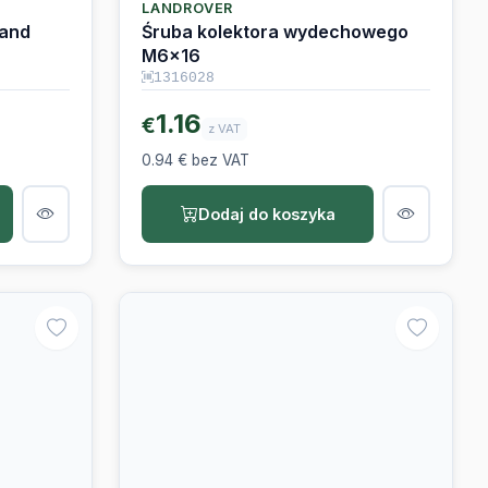
Land
Śruba kolektora wydechowego
M6x16
1316028
1.16
€
z VAT
0.94 € bez VAT
Dodaj do koszyka