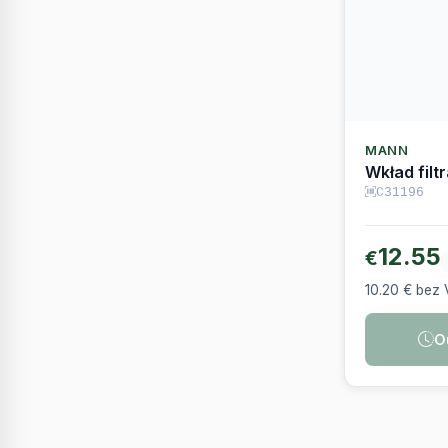
MANN
Wkład filt
C31196
12.55
€
10.20 € bez
O