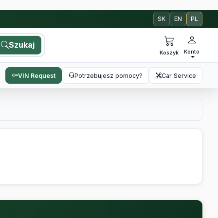
SK
EN
PL
Szukaj
Konto
Koszyk
VIN Request
Potrzebujesz pomocy?
Car Service