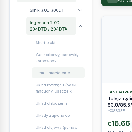
Silnik 3.0D 306DT
Ingenium 2.0D
204DTD / 204DTA
Short bloki
Wał korbowy, panewki,
korbowody
Tłoki i pierścienie
Układ rozrządu (paski,
łańcuchy, uszczelki)
LANDROVE
Tuleja cyl
Układ chłodzenia
83.0/85.5
Ingenium 
0833SF
Układy zapłonowe
16.66
€
Układ olejowy (pompy,
13.54 € bez 
łańcuchy, obudowy,