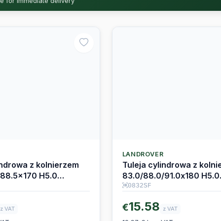
R
LANDROVER
indrowa z kolnierzem
Tuleja cylindrowa z koln
/88.5x170 H5.0
83.0/88.0/91.0x180 H5.0
2.0D
Ingenium 2.0D
0832SF
15.58
€
z VAT
z VAT
VAT
12.67 € bez VAT