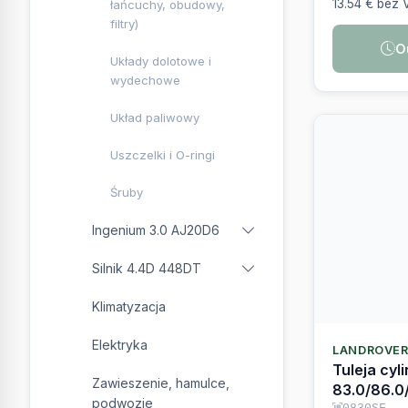
filtry)
O
Układy dolotowe i
wydechowe
Układ paliwowy
Uszczelki i O-ringi
Śruby
Ingenium 3.0 AJ20D6
Silnik 4.4D 448DT
Klimatyzacja
Elektryka
LANDROVE
Tuleja cyl
Zawieszenie, hamulce,
83.0/86.0
podwozie
Ingenium 
0830SF