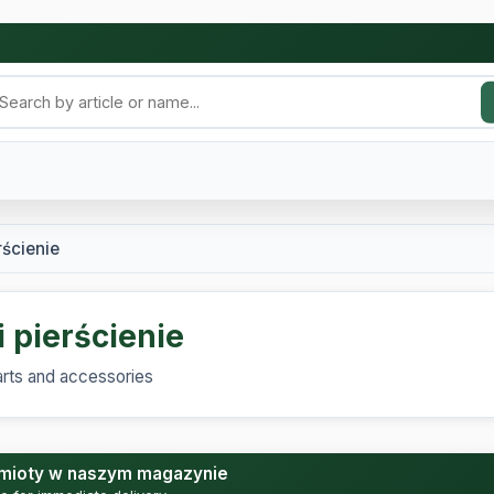
erścienie
i pierścienie
arts and accessories
mioty w naszym magazynie
le for immediate delivery