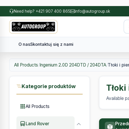
Need help? +421 907 400 865
info@autogroup.sk
O nas
Skontaktuj się z nami
All Products
/
Ingenium 2.0D 204DTD / 204DTA
/
Tłoki i pi
Tłoki 
Kategorie produktów
Available p
All Products
Przed
Land Rover
Availab