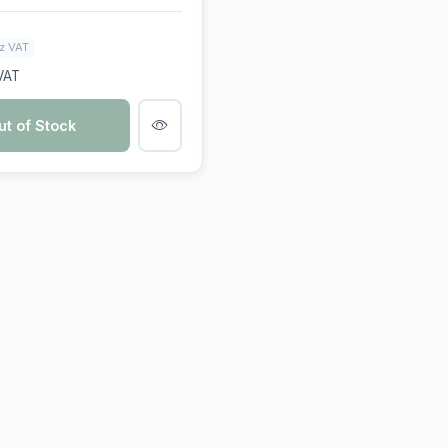
z VAT
VAT
ut of Stock