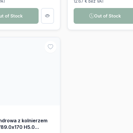
ut of Stock
Out of Stock
R
indrowa z kolnierzem
/89.0x170 H5.0
2.0D