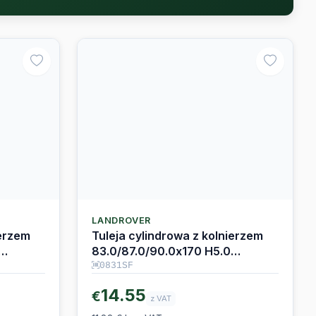
LANDROVER
ierzem
Tuleja cylindrowa z kolnierzem
83.0/87.0/90.0x170 H5.0
Ingenium 2.0D
0831SF
14.55
€
z VAT
11.83 € bez VAT