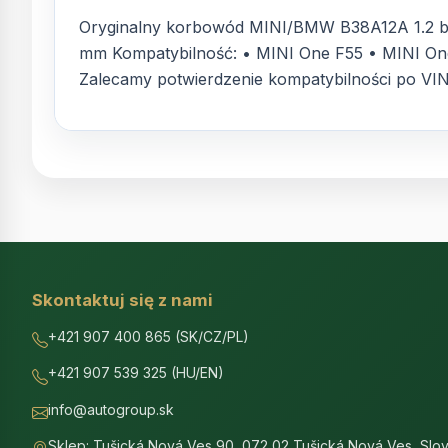
Oryginalny korbowód MINI/BMW B38A12A 1.2 be
mm Kompatybilność: • MINI One F55 • MINI One F
Zalecamy potwierdzenie kompatybilności po VI
Skontaktuj się z nami
+421 907 400 865 (SK/CZ/PL)
+421 907 539 325 (HU/EN)
info@autogroup.sk
Sklep: Tušická Nová Ves 90, 072 02 Tušická Nová Ves, Slov