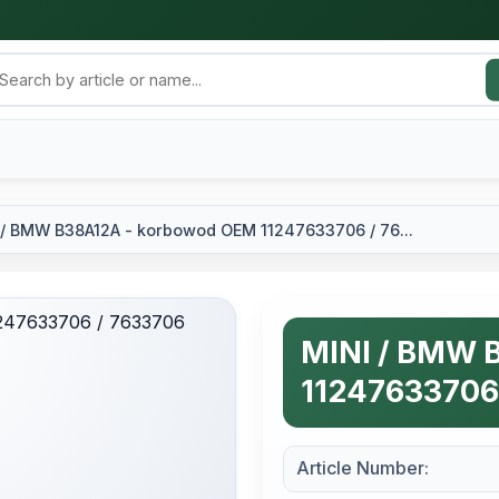
 / BMW B38A12A - korbowod OEM 11247633706 / 76...
MINI / BMW 
11247633706
Article Number: