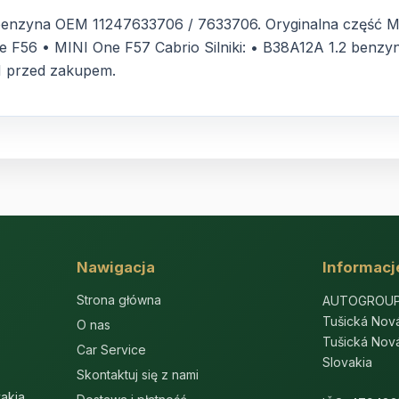
nzyna OEM 11247633706 / 7633706. Oryginalna część MIN
56 • MINI One F57 Cabrio Silniki: • B38A12A 1.2 benzyna 
N przed zakupem.
Nawigacja
Informacje
Strona główna
AUTOGROUP-E
Tušická Nov
O nas
Tušická Nov
Car Service
Slovakia
Skontaktuj się z nami
akia