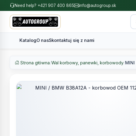
Need help? +421 907 400 865
info@autogroup.sk
Katalog
O nas
Skontaktuj się z nami
Strona główna
/
Wal korbowy, panewki, korbowody
/
MINI