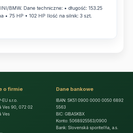
I/BMW. Dane techniczne: • długość: 153.25
• 75 HP • 102 HP Ilość na silnik: 3 szt.
 o firmie
Dane bankowe
U s.r.o.
IBAN: SK51 0900 0000 0050 6892
á Ves 90, 072 02
5563
á Ves
BIC: GIBASKBX
Konto: 5068925563/0900
Bank: Slovenská sporiteľňa, a.s.