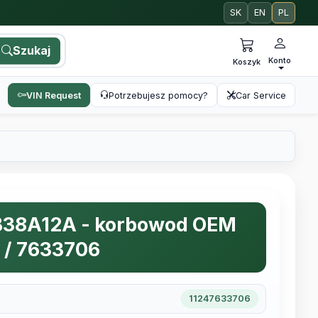
SK
EN
PL
Szukaj
Konto
Koszyk
VIN Request
Potrzebujesz pomocy?
Car Service
B38A12A - korbowod OEM
 / 7633706
11247633706