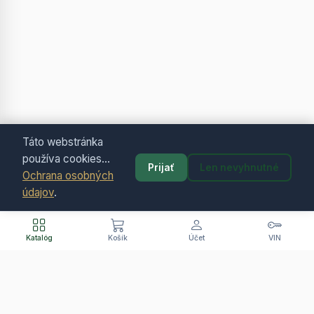
Táto webstránka
používa cookies...
Prijať
Len nevyhnutné
Ochrana osobných
údajov
.
Katalóg
Košík
Účet
VIN