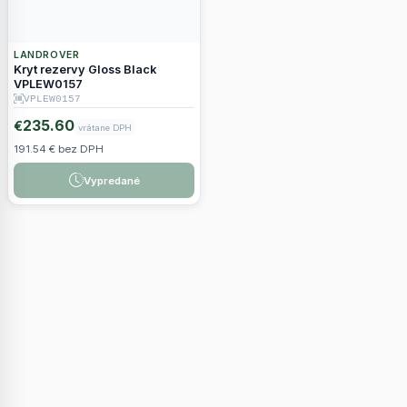
LANDROVER
Kryt rezervy Gloss Black
VPLEW0157
VPLEW0157
235.60
€
vrátane DPH
191.54 € bez DPH
Vypredané