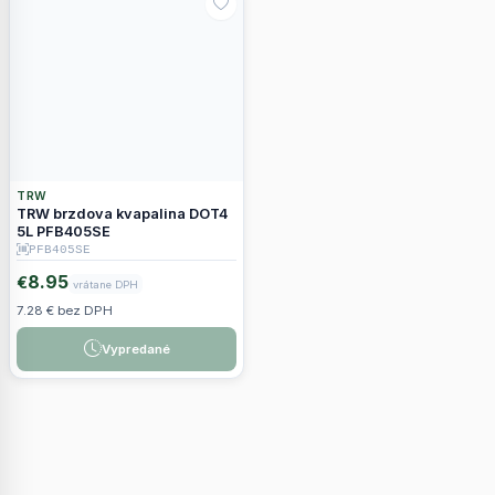
TRW
TRW brzdova kvapalina DOT4
5L PFB405SE
PFB405SE
8.95
€
vrátane DPH
7.28 € bez DPH
Vypredané