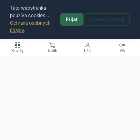
Táto webstránka
používa cookies...
Prijať
Len nevyhnutné
Ochrana osobných
údajov
.
Katalóg
Košík
Účet
VIN
Kontaktujte nás
+421 907 400 865 (SK/CZ/PL)