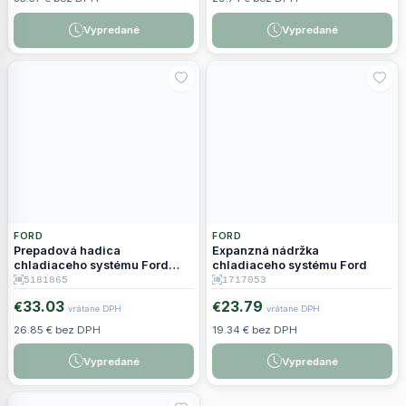
Vypredané
Vypredané
FORD
FORD
Prepadová hadica
Expanzná nádržka
chladiaceho systému Ford
chladiaceho systému Ford
Mondeo / Fusion 2.5
5181865
1717053
33.03
23.79
€
€
vrátane DPH
vrátane DPH
26.85 € bez DPH
19.34 € bez DPH
Vypredané
Vypredané