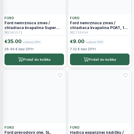
FORD
FORD
Ford nemrznúca zmes /
Ford nemrznúca zmes /
chladiaca kvapalina Super
chladiaca kvapalina POAT, 1L –
Plus Premium, 5L –
WSSM97B57A1 2733434
2361571
2733434
WSSM97B44D
35.00
9.00
€
€
vrátane DPH
vrátane DPH
28.46 € bez DPH
7.32 € bez DPH
Pridať do košíka
Pridať do košíka
FORD
FORD
Ford prevodový olej, 5L.
Hadica expanznej nádržky /