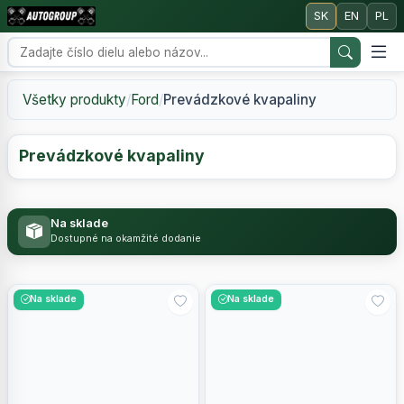
SK
EN
PL
Všetky produkty
/
Ford
/
Prevádzkové kvapaliny
Prevádzkové kvapaliny
Na sklade
Dostupné na okamžité dodanie
Na sklade
Na sklade