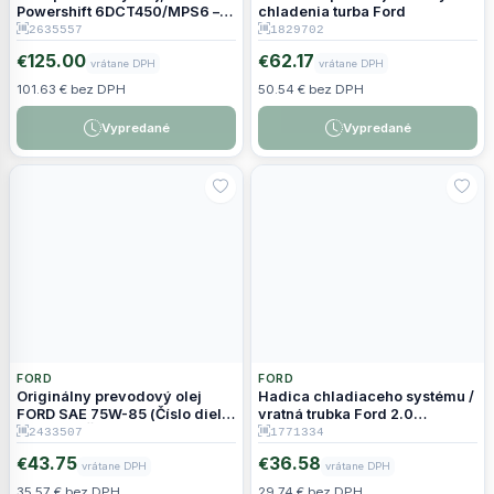
Powershift 6DCT450/MPS6 –
chladenia turba Ford
WSSM2C936A 2635557
2635557
1829702
125.00
62.17
€
€
vrátane DPH
vrátane DPH
101.63 € bez DPH
50.54 € bez DPH
Vypredané
Vypredané
FORD
FORD
Originálny prevodový olej
Hadica chladiaceho systému /
FORD SAE 75W-85 (Číslo dielu:
vratná trubka Ford 2.0
2433507, Číslo výrobcu: EU7J-
EcoBoost
2433507
1771334
M2C942-AB)
43.75
36.58
€
€
vrátane DPH
vrátane DPH
35.57 € bez DPH
29.74 € bez DPH