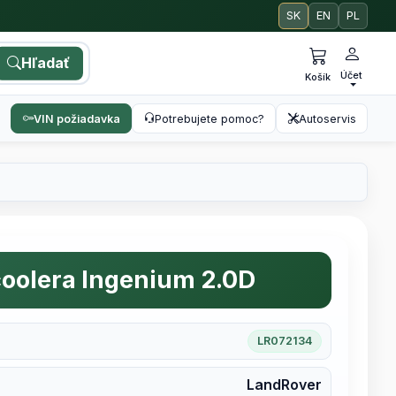
SK
EN
PL
Hľadať
Účet
Košík
VIN požiadavka
Potrebujete pomoc?
Autoservis
coolera Ingenium 2.0D
LR072134
LandRover