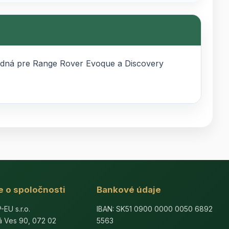
hodná pre Range Rover Evoque a Discovery
e o spoločnosti
Bankové údaje
U s.r.o.
IBAN: SK51 0900 0000 0050 6892
á Ves 90, 072 02
5563