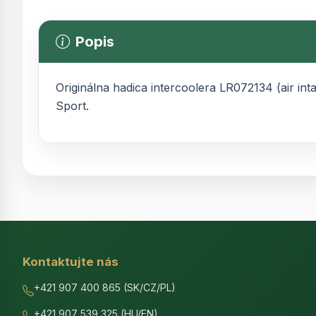
Popis
Originálna hadica intercoolera LR072134 (air 
Sport.
Kontaktujte nás
+421 907 400 865 (SK/CZ/PL)
+421 907 539 325 (HU/EN)