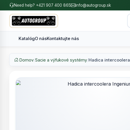
Need help? +421 907 400 865
info@autogroup.sk
Katalóg
O nás
Kontaktujte nás
Domov
/
Sacie a výfukové systémy
/
Hadica intercoolera