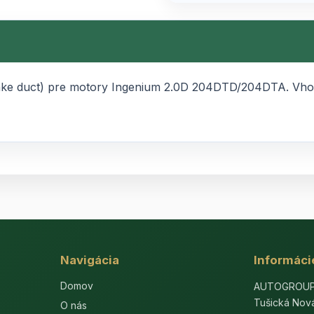
intake duct) pre motory Ingenium 2.0D 204DTD/204DTA. V
Navigácia
Informáci
Domov
AUTOGROUP-E
Tušická Nov
O nás