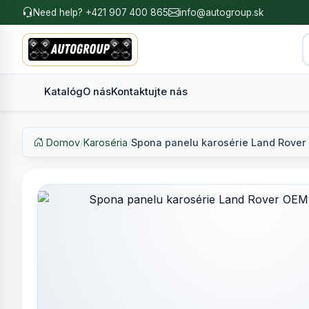
Need help? +421 907 400 865
info@autogroup.sk
Katalóg
O nás
Kontaktujte nás
Domov
/
Karoséria
/
Spona panelu karosérie Land Rover