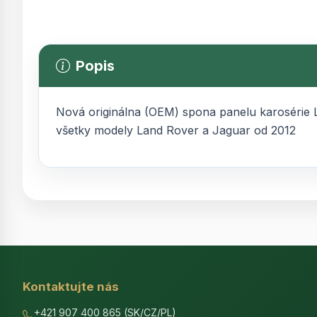
Popis
Nová originálna (OEM) spona panelu karosérie 
všetky modely Land Rover a Jaguar od 2012
Kontaktujte nás
+421 907 400 865 (SK/CZ/PL)