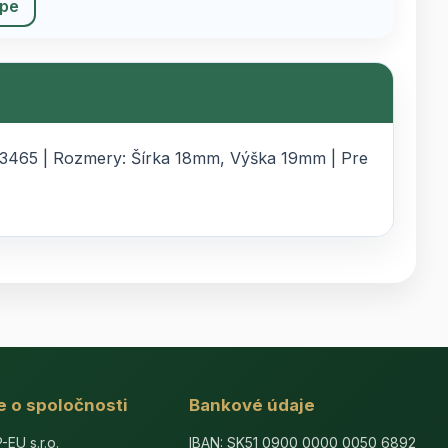
upe
2D3465 | Rozmery: Šírka 18mm, Výška 19mm | Pre
e o spoločnosti
Bankové údaje
U s.r.o.
IBAN: SK51 0900 0000 0050 6892