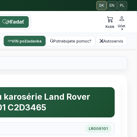
SK
EN
PL
Hľadať
Účet
Košík
VIN požiadavka
Potrebujete pomoc?
Autoservis
 karosérie Land Rover
01 C2D3465
LR006101