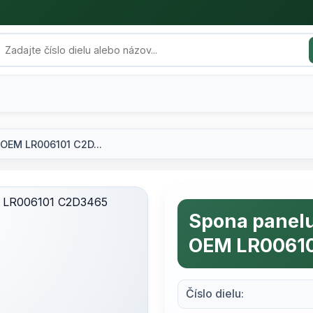
 OEM LR006101 C2D...
Spona panelu
OEM LR0061
Číslo dielu: