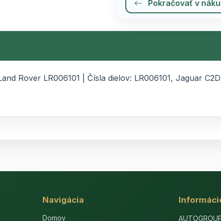
Pokračovať v nák
Land Rover LR006101 | Čísla dielov: LR006101, Jaguar C
Navigácia
Informáci
Domov
AUTOGROUP-E