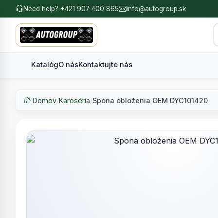
Need help? +421 907 400 865
info@autogroup.sk
Katalóg
O nás
Kontaktujte nás
Domov
/
Karoséria
/
Spona obloženia OEM DYC101420