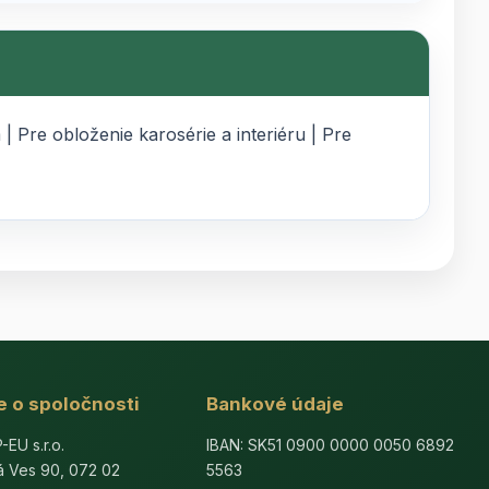
Pre obloženie karosérie a interiéru | Pre
e o spoločnosti
Bankové údaje
U s.r.o.
IBAN: SK51 0900 0000 0050 6892
á Ves 90, 072 02
5563