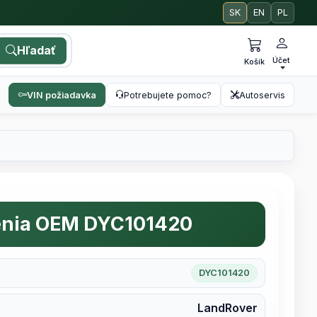
SK
EN
PL
Hľadať
Účet
Košík
VIN požiadavka
Potrebujete pomoc?
Autoservis
enia OEM DYC101420
DYC101420
LandRover