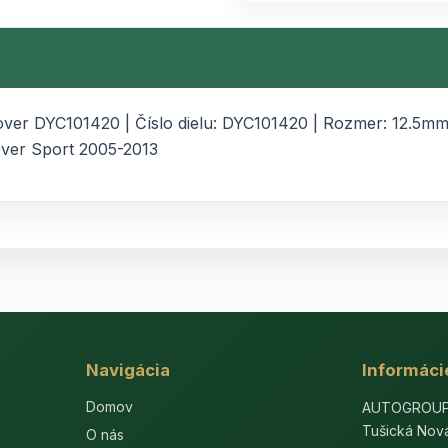
er DYC101420 | Číslo dielu: DYC101420 | Rozmer: 12.5mm | 
over Sport 2005-2013
Navigácia
Informáci
Domov
AUTOGROUP-E
Tušická Nov
O nás