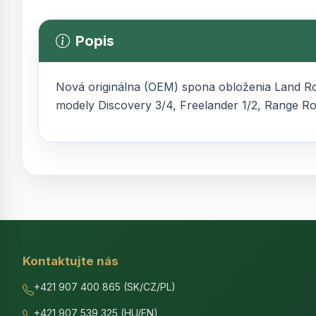
Popis
Nová originálna (OEM) spona obloženia Land Rov
modely Discovery 3/4, Freelander 1/2, Range R
Kontaktujte nás
+421 907 400 865 (SK/CZ/PL)
+421 907 539 325 (HU/EN)