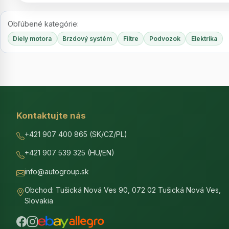
Obľúbené kategórie:
Diely motora
Brzdový systém
Filtre
Podvozok
Elektrika
Kontaktujte nás
+421 907 400 865 (SK/CZ/PL)
+421 907 539 325 (HU/EN)
info@autogroup.sk
Obchod: Tušická Nová Ves 90, 072 02 Tušická Nová Ves,
Slovakia