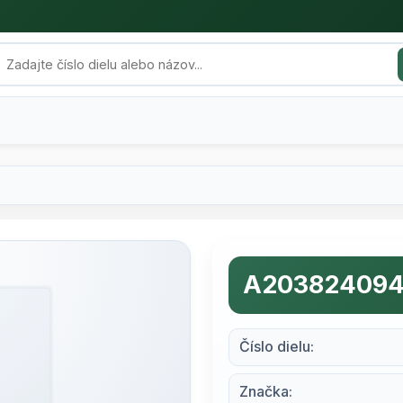
A20382409
Číslo dielu:
Značka: