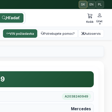
SK
EN
PL
Hľadať
Účet
Košík
VIN požiadavka
Potrebujete pomoc?
Autoservis
49
A2038240949
Mercedes