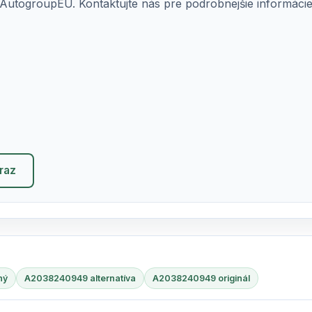
AutogroupEU. Kontaktujte nás pre podrobnejšie informácie o
eraz
ný
A2038240949 alternatíva
A2038240949 originál