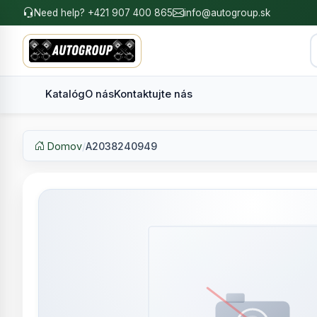
Need help? +421 907 400 865
info@autogroup.sk
Katalóg
O nás
Kontaktujte nás
Domov
/
A2038240949