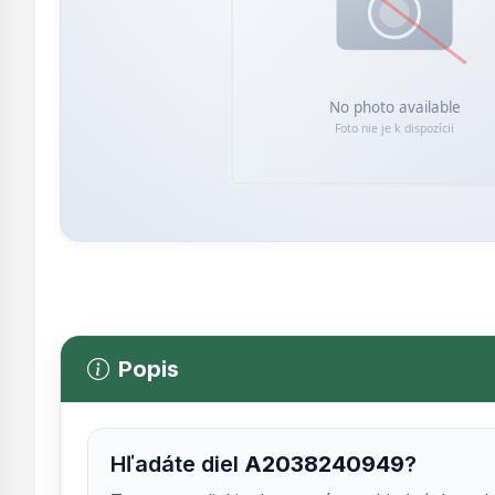
Popis
Hľadáte diel
A2038240949
?