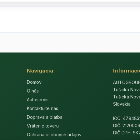
Navigácia
Informáci
Domov
AUTOGROUP-E
Tušická Nov
O nás
Tušická Nov
Autoservis
Slovakia
Kontaktujte nás
Doprava a platba
IČO: 479483
DIČ: 212000
Vrátenie tovaru
DIČ DPH: S
Ochrana osobných údajov