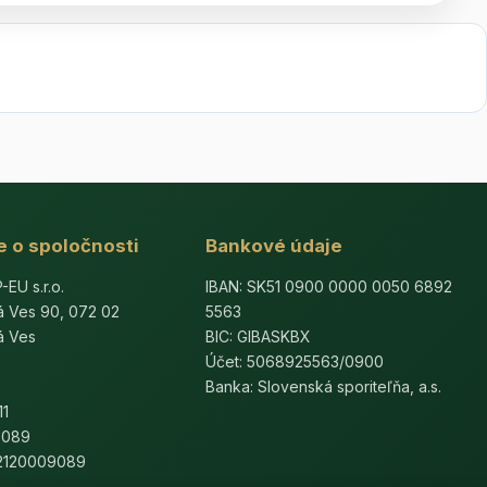
e o spoločnosti
Bankové údaje
U s.r.o.
IBAN: SK51 0900 0000 0050 6892
á Ves 90, 072 02
5563
á Ves
BIC: GIBASKBX
Účet: 5068925563/0900
Banka: Slovenská sporiteľňa, a.s.
11
9089
K2120009089