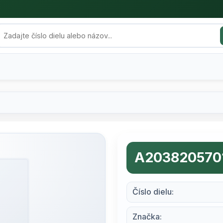
A203820570
Číslo dielu:
Značka: