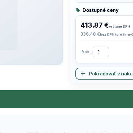
Dostupné ceny
413.87 €
vrátane DPH
336.48 €
bez DPH (pre firmy
Počet:
Pokračovať v nák