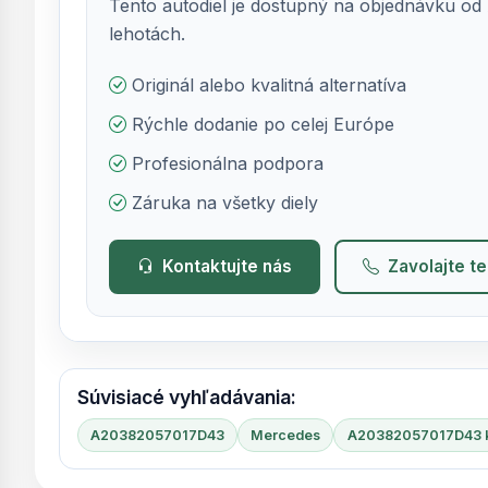
Tento autodiel je dostupný na objednávku od 
lehotách.
Originál alebo kvalitná alternatíva
Rýchle dodanie po celej Európe
Profesionálna podpora
Záruka na všetky diely
Kontaktujte nás
Zavolajte t
Súvisiacé vyhľadávania:
A20382057017D43
Mercedes
A20382057017D43 k