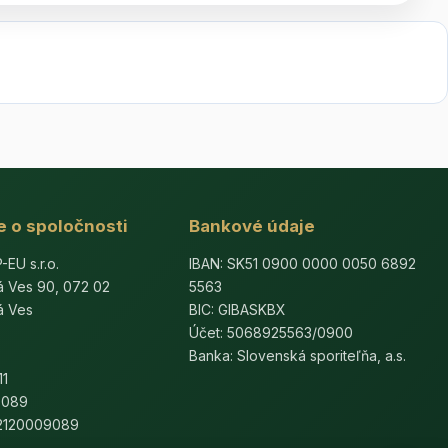
e o spoločnosti
Bankové údaje
U s.r.o.
IBAN: SK51 0900 0000 0050 6892
á Ves 90, 072 02
5563
á Ves
BIC: GIBASKBX
Účet: 5068925563/0900
Banka: Slovenská sporiteľňa, a.s.
11
9089
K2120009089