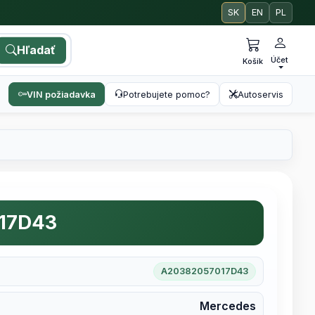
SK
EN
PL
Hľadať
Účet
Košík
VIN požiadavka
Potrebujete pomoc?
Autoservis
17D43
A20382057017D43
Mercedes