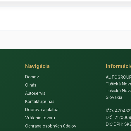
Navigácia
Informáci
Domov
AUTOGROUP-E
Tušická Nov
O nás
Tušická Nov
Autoservis
Slovakia
Kontaktujte nás
Doprava a platba
IČO: 479483
DIČ: 212000
Vrátenie tovaru
DIČ DPH: S
Ochrana osobných údajov