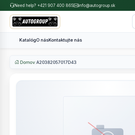
Need help? +421 907 400 865
info@autogroup.sk
Katalóg
O nás
Kontaktujte nás
Domov
/
A20382057017D43