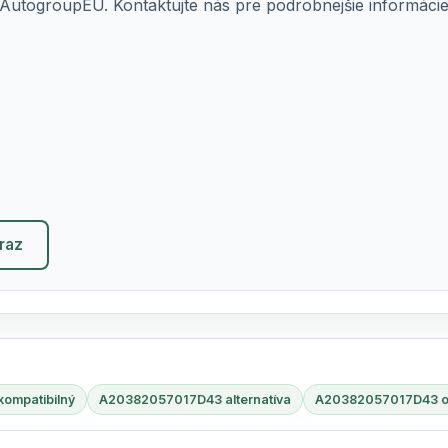
AutogroupEU. Kontaktujte nás pre podrobnejšie informácie o
eraz
ompatibilný
A20382057017D43 alternatíva
A20382057017D43 or