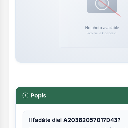
Popis
Hľadáte diel
A20382057017D43
?