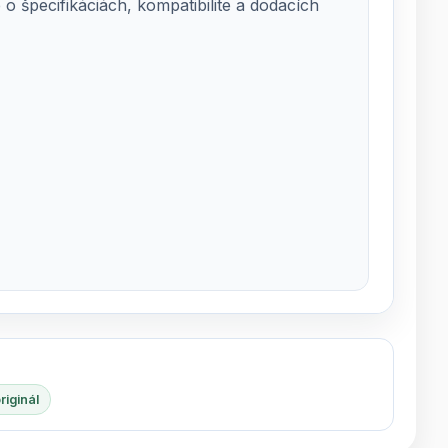
 špecifikáciách, kompatibilite a dodacích
iginál