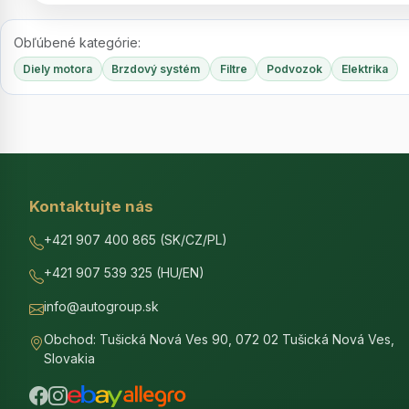
Obľúbené kategórie:
Diely motora
Brzdový systém
Filtre
Podvozok
Elektrika
Kontaktujte nás
+421 907 400 865 (SK/CZ/PL)
+421 907 539 325 (HU/EN)
info@autogroup.sk
Obchod: Tušická Nová Ves 90, 072 02 Tušická Nová Ves,
Slovakia