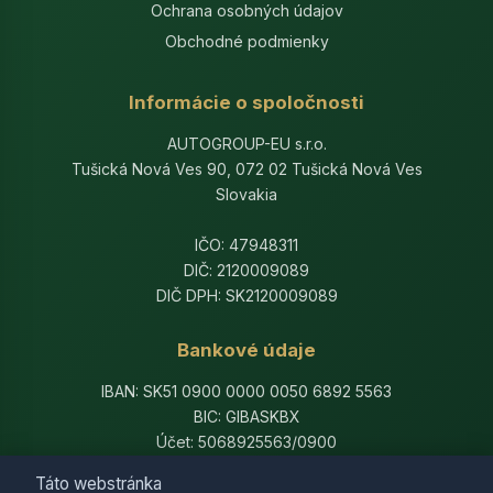
Ochrana osobných údajov
Obchodné podmienky
Informácie o spoločnosti
AUTOGROUP-EU s.r.o.
Tušická Nová Ves 90, 072 02 Tušická Nová Ves
Slovakia
IČO: 47948311
DIČ: 2120009089
DIČ DPH: SK2120009089
Bankové údaje
IBAN: SK51 0900 0000 0050 6892 5563
BIC: GIBASKBX
Účet: 5068925563/0900
Banka: Slovenská sporiteľňa, a.s.
Táto webstránka