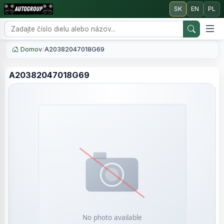
SK
EN
PL
Domov
/
A20382047018G69
A20382047018G69