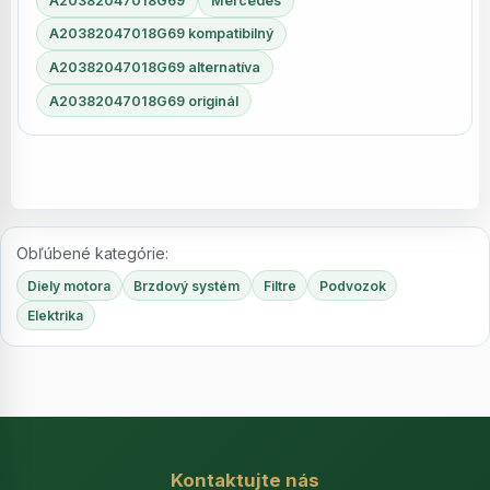
A20382047018G69
Mercedes
A20382047018G69 kompatibilný
A20382047018G69 alternatíva
A20382047018G69 originál
Obľúbené kategórie:
Diely motora
Brzdový systém
Filtre
Podvozok
Elektrika
Kontaktujte nás