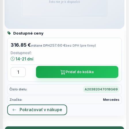
Dostupné ceny
316.85 €
257.60 €
vrátane DPH
bez DPH (pre firmy)
Dostupnosť:
14-21 dní
Pridať do košíka
Číslo dielu:
A20382047018G69
Značka:
Mercedes
Pokračovať v nákupe