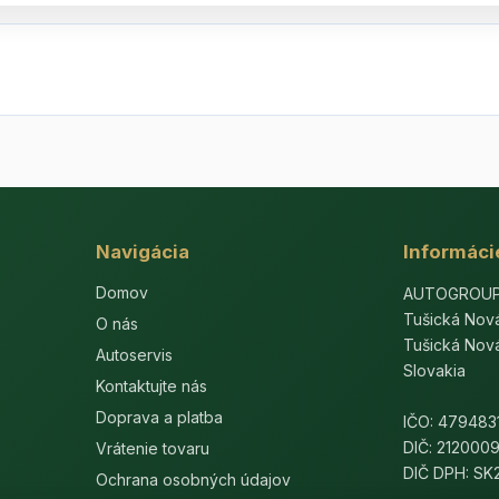
Navigácia
Informáci
Domov
AUTOGROUP-E
Tušická Nov
O nás
Tušická Nov
Autoservis
Slovakia
Kontaktujte nás
Doprava a platba
IČO: 479483
DIČ: 212000
Vrátenie tovaru
DIČ DPH: S
Ochrana osobných údajov