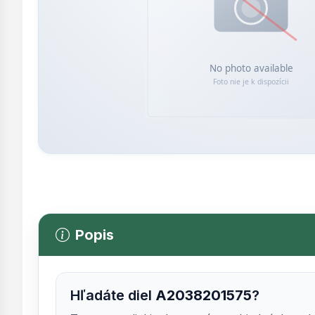
Popis
Hľadáte diel
A2038201575
?