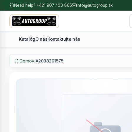
Need help? +421 907 400 865
info@autogroup.sk
Katalóg
O nás
Kontaktujte nás
Domov
/
A2038201575