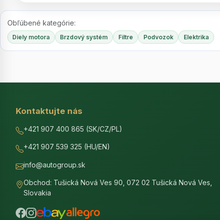
Obľúbené kategórie:
Diely motora
Brzdový systém
Filtre
Podvozok
Elektrika
Kontaktujte nás
+421 907 400 865 (SK/CZ/PL)
+421 907 539 325 (HU/EN)
info@autogroup.sk
Obchod: Tušická Nová Ves 90, 072 02 Tušická Nová Ves,
Slovakia