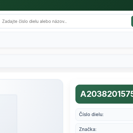
A203820157
Číslo dielu:
Značka: