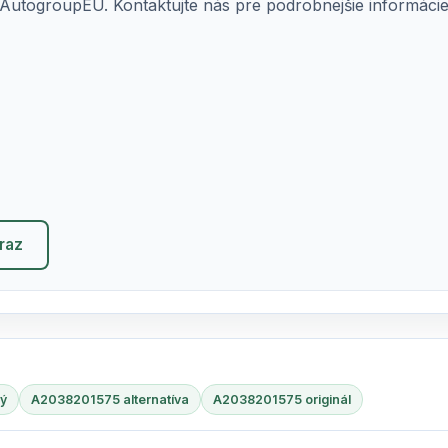
AutogroupEU. Kontaktujte nás pre podrobnejšie informácie o
eraz
ý
A2038201575 alternatíva
A2038201575 originál