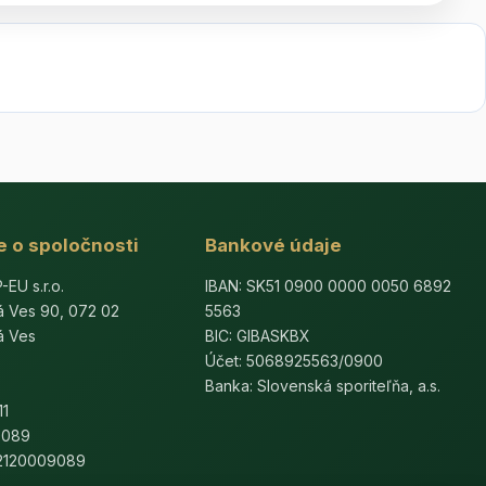
e o spoločnosti
Bankové údaje
U s.r.o.
IBAN: SK51 0900 0000 0050 6892
á Ves 90, 072 02
5563
á Ves
BIC: GIBASKBX
Účet: 5068925563/0900
Banka: Slovenská sporiteľňa, a.s.
11
9089
K2120009089