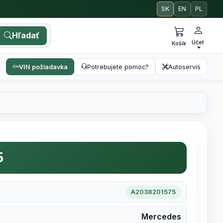
SK
EN
PL
Hľadať
Účet
Košík
VIN požiadavka
Potrebujete pomoc?
Autoservis
5
A2038201575
Mercedes