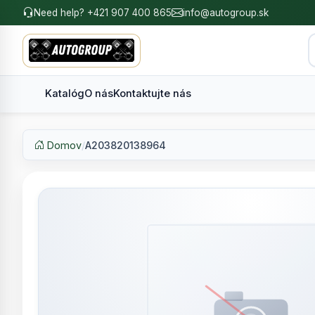
Need help? +421 907 400 865
info@autogroup.sk
Katalóg
O nás
Kontaktujte nás
Domov
/
A203820138964