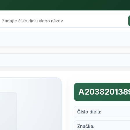
A203820138
Číslo dielu:
Značka: