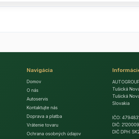
Navigácia
Informáci
Domov
AUTOGROUP-E
Tušická Nov
O nás
Tušická Nov
Autoservis
Slovakia
Kontaktujte nás
Doprava a platba
IČO: 479483
DIČ: 212000
Vrátenie tovaru
DIČ DPH: S
Ochrana osobných údajov