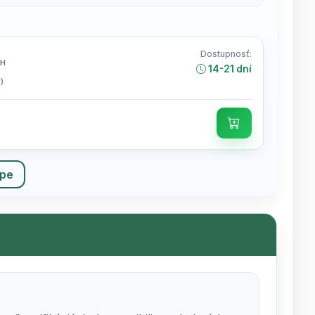
Dostupnosť:
PH
14-21 dní
)
upe