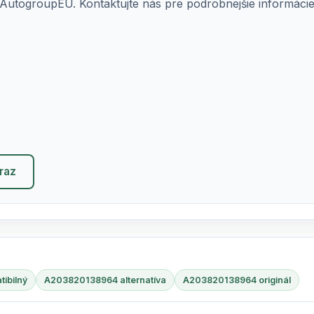
AutogroupEU. Kontaktujte nás pre podrobnejšie informácie o
eraz
ibilný
A203820138964 alternatíva
A203820138964 originál