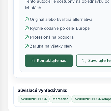
Tento autodiel je dostupný na objednávku od 
lehotách.
Originál alebo kvalitná alternatíva
Rýchle dodanie po celej Európe
Profesionálna podpora
Záruka na všetky diely
Kontaktujte nás
Zavolajte t
Súvisiacé vyhľadávania:
A203820138964
Mercedes
A203820138964 kompat