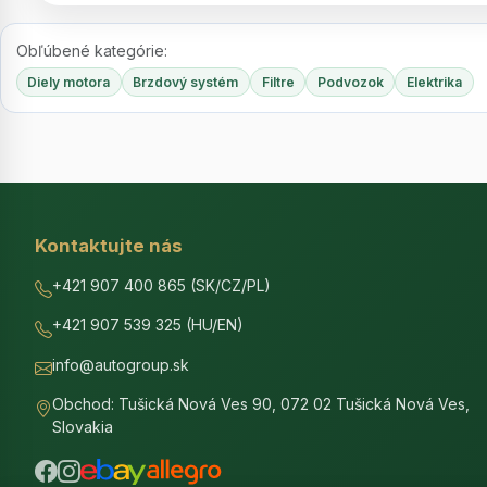
Obľúbené kategórie:
Diely motora
Brzdový systém
Filtre
Podvozok
Elektrika
Kontaktujte nás
+421 907 400 865 (SK/CZ/PL)
+421 907 539 325 (HU/EN)
info@autogroup.sk
Obchod: Tušická Nová Ves 90, 072 02 Tušická Nová Ves,
Slovakia