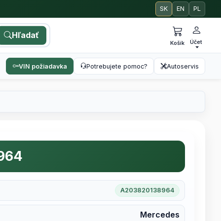
SK
EN
PL
Hľadať
Účet
Košík
VIN požiadavka
Potrebujete pomoc?
Autoservis
964
A203820138964
Mercedes