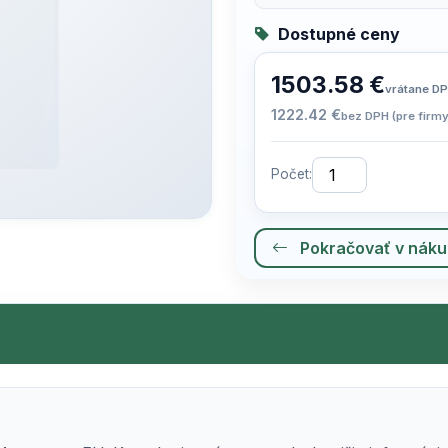
Dostupné ceny
1503.58 €
vrátane D
1222.42 €
bez DPH (pre firmy
Počet:
Pokračovať v nák