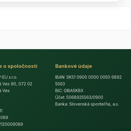
e o spoločnosti
Bankové údaje
U s.r.o.
IBAN: SK51 0900 0000 0050 6892
á Ves 90, 072 02
5563
á Ves
BIC: GIBASKBX
Účet: 5068925563/0900
Banka: Slovenská sporiteľňa, a.s.
11
9089
K2120009089