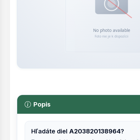
Popis
Hľadáte diel
A203820138964
?