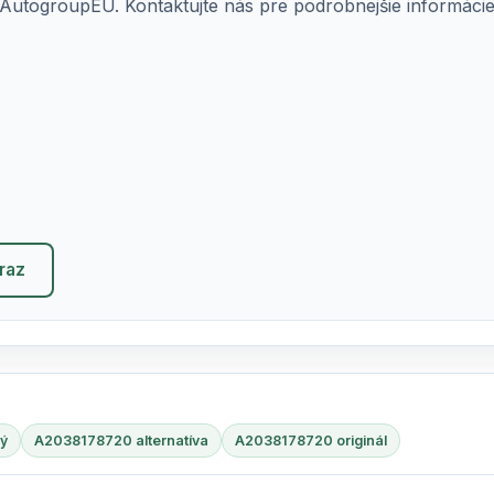
AutogroupEU. Kontaktujte nás pre podrobnejšie informácie o
eraz
ý
A2038178720 alternatíva
A2038178720 originál