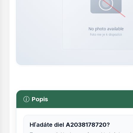
Popis
Hľadáte diel
A2038178720
?