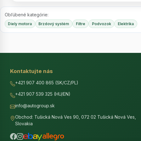
Obľúbené kategórie:
Diely motora
Brzdový systém
Filtre
Podvozok
Elektrika
Kontaktujte nás
+421 907 400 865 (SK/CZ/PL)
+421 907 539 325 (HU/EN)
info@autogroup.sk
Obchod: Tušická Nová Ves 90, 072 02 Tušická Nová Ves,
Slovakia