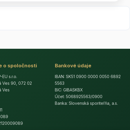
e o spoločnosti
Bankové údaje
U s.r.o.
IBAN: SK51 0900 0000 0050 6892
á Ves 90, 072 02
5563
á Ves
BIC: GIBASKBX
Účet: 5068925563/0900
Banka: Slovenská sporiteľňa, a.s.
11
9089
K2120009089