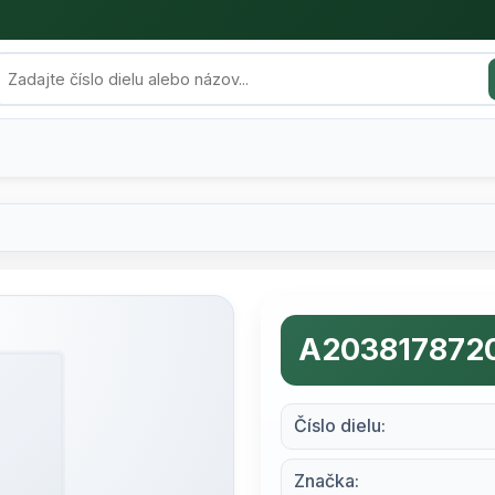
A203817872
Číslo dielu:
Značka: