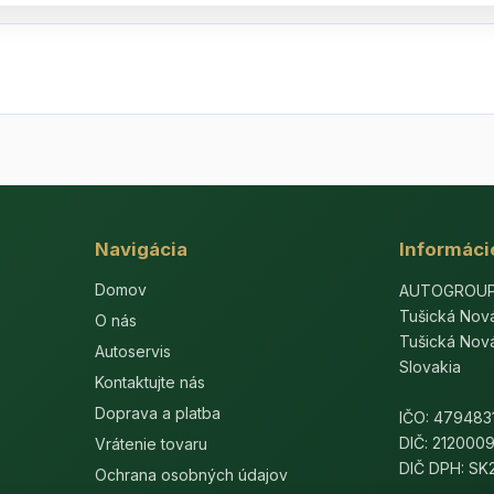
Navigácia
Informáci
Domov
AUTOGROUP-E
Tušická Nov
O nás
Tušická Nov
Autoservis
Slovakia
Kontaktujte nás
Doprava a platba
IČO: 479483
DIČ: 212000
Vrátenie tovaru
DIČ DPH: S
Ochrana osobných údajov