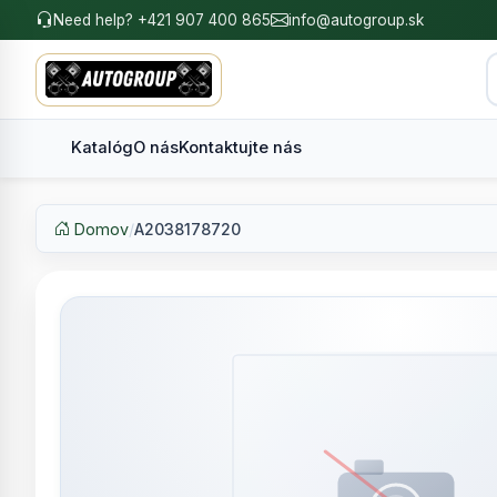
Need help? +421 907 400 865
info@autogroup.sk
Katalóg
O nás
Kontaktujte nás
Domov
/
A2038178720