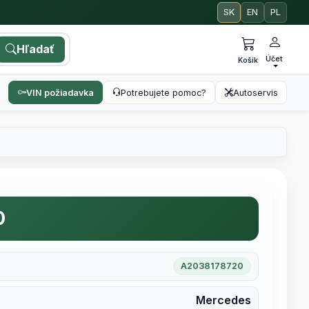
SK
EN
PL
Hľadať
Účet
Košík
VIN požiadavka
Potrebujete pomoc?
Autoservis
0
A2038178720
Mercedes