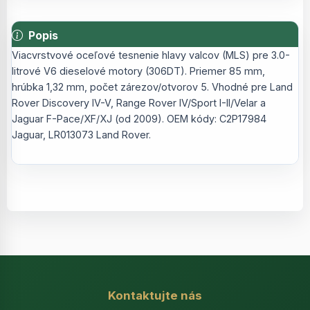
Popis
Viacvrstvové oceľové tesnenie hlavy valcov (MLS) pre 3.0-
litrové V6 dieselové motory (306DT). Priemer 85 mm,
hrúbka 1,32 mm, počet zárezov/otvorov 5. Vhodné pre Land
Rover Discovery IV-V, Range Rover IV/Sport I-II/Velar a
Jaguar F-Pace/XF/XJ (od 2009). OEM kódy: C2P17984
Jaguar, LR013073 Land Rover.
Kontaktujte nás