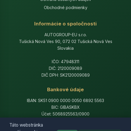
Obchodné podmienky
Informácie o spoločnosti
AUTOGROUP-EU s.r.o.
Tušická Nová Ves 90, 072 02 Tušická Nová Ves
Slovakia
IČO: 47948311
DIČ: 2120009089
DIČ DPH: SK2120009089
Bankové údaje
IBAN: SK51 0900 0000 0050 6892 5563
BIC: GIBASKBX
Účet: 5068925563/0900
Banka: Slovenská sporiteľňa, a.s.
Táto webstránka