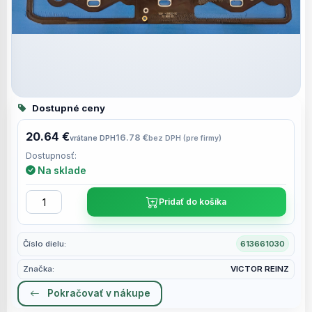
Dostupné ceny
20.64 €
16.78 €
vrátane DPH
bez DPH (pre firmy)
Dostupnosť:
Na sklade
Pridať do košíka
Číslo dielu:
613661030
Značka:
VICTOR REINZ
Pokračovať v nákupe