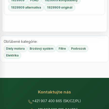
1929909
FORD
1929909 kompatibilný
1929909 alternatíva
1929909 originál
Obľúbené kategórie:
Diely motora
Brzdový systém
Filtre
Podvozok
Elektrika
Kontaktujte nás
+421 907 400 865 (SK/CZ/PL)