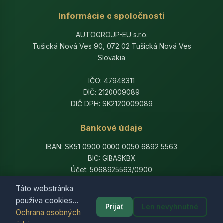
Informácie o spoločnosti
AUTOGROUP-EU s.r.o.
Tušická Nová Ves 90, 072 02 Tušická Nová Ves
Slovakia
IČO: 47948311
DIČ: 2120009089
DIČ DPH: SK2120009089
Bankové údaje
IBAN: SK51 0900 0000 0050 6892 5563
BIC: GIBASKBX
Účet: 5068925563/0900
Banka: Slovenská sporiteľňa, a.s.
Táto webstránka
používa cookies...
Prijať
Len nevyhnutné
Ochrana osobných
© 2014-2026 AutogroupEU. All rights reserved.