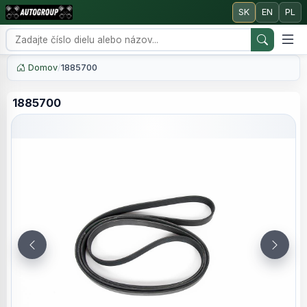
SK
EN
PL
Domov
/
1885700
1885700