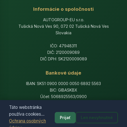
Informácie o spoločnosti
AUTOGROUP-EU s.r.o.
Tušická Nová Ves 90, 072 02 Tušická Nová Ves
Slovakia
IČO: 47948311
DIČ: 2120009089
DIČ DPH: SK2120009089
Bankové údaje
IBAN: SK51 0900 0000 0050 6892 5563
BIC: GIBASKBX
Účet: 5068925563/0900
Banka: Slovenská sporiteľňa, a.s.
Táto webstránka
používa cookies...
Prijať
Len nevyhnutné
Ochrana osobných
© 2014-2026 AutogroupEU. All rights reserved.