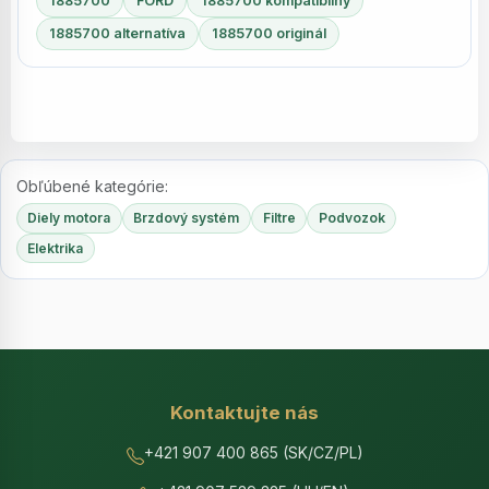
1885700
FORD
1885700 kompatibilný
1885700 alternatíva
1885700 originál
Obľúbené kategórie:
Diely motora
Brzdový systém
Filtre
Podvozok
Elektrika
Kontaktujte nás
+421 907 400 865 (SK/CZ/PL)