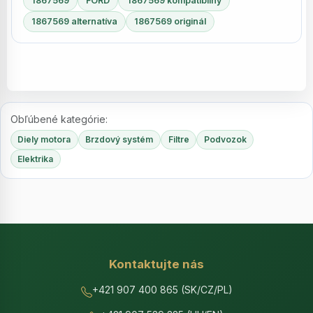
1867569
FORD
1867569 kompatibilný
1867569 alternatíva
1867569 originál
Obľúbené kategórie:
Diely motora
Brzdový systém
Filtre
Podvozok
Elektrika
Kontaktujte nás
+421 907 400 865 (SK/CZ/PL)