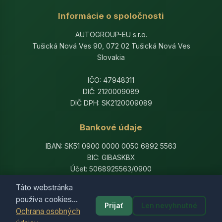
Informácie o spoločnosti
AUTOGROUP-EU s.r.o.
Tušická Nová Ves 90, 072 02 Tušická Nová Ves
Slovakia
IČO: 47948311
DIČ: 2120009089
DIČ DPH: SK2120009089
Bankové údaje
IBAN: SK51 0900 0000 0050 6892 5563
BIC: GIBASKBX
Účet: 5068925563/0900
Banka: Slovenská sporiteľňa, a.s.
Táto webstránka
používa cookies...
Prijať
Len nevyhnutné
Ochrana osobných
© 2014-2026 AutogroupEU. All rights reserved.