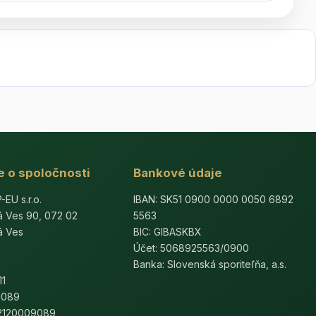
e o spoločnosti
Bankové údaje
U s.r.o.
IBAN: SK51 0900 0000 0050 6892
á Ves 90, 072 02
5563
á Ves
BIC: GIBASKBX
Účet: 5068925563/0900
Banka: Slovenská sporiteľňa, a.s.
11
9089
K2120009089