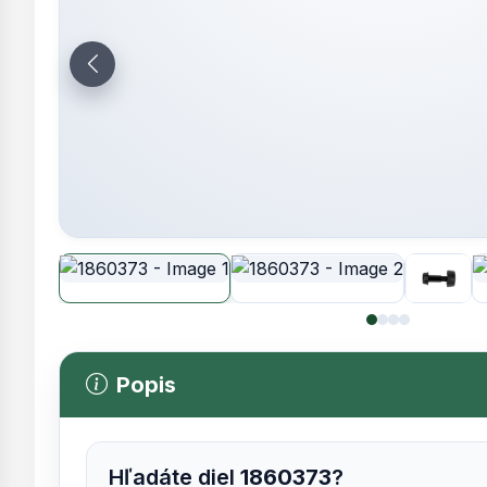
Popis
Hľadáte diel
1860373
?