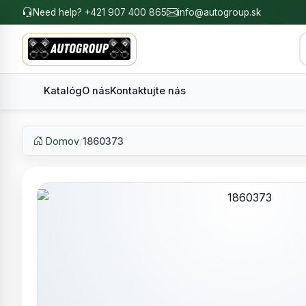
Need help? +421 907 400 865
info@autogroup.sk
Katalóg
O nás
Kontaktujte nás
Domov
/
1860373