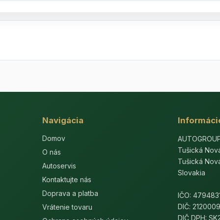
Navigácia
Informáci
Domov
AUTOGROUP-E
Tušická Nov
O nás
Tušická Nov
Autoservis
Slovakia
Kontaktujte nás
Doprava a platba
IČO: 479483
DIČ: 212000
Vrátenie tovaru
DIČ DPH: S