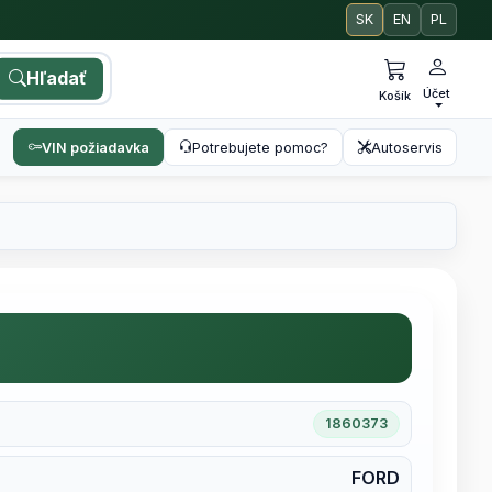
SK
EN
PL
Hľadať
Účet
Košík
VIN požiadavka
Potrebujete pomoc?
Autoservis
1860373
FORD