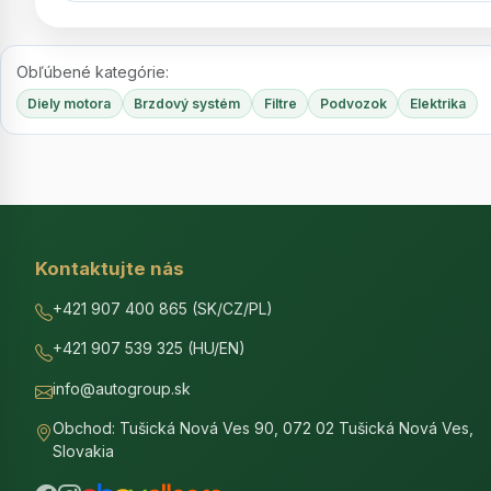
Obľúbené kategórie:
Diely motora
Brzdový systém
Filtre
Podvozok
Elektrika
Kontaktujte nás
+421 907 400 865 (SK/CZ/PL)
+421 907 539 325 (HU/EN)
info@autogroup.sk
Obchod: Tušická Nová Ves 90, 072 02 Tušická Nová Ves,
Slovakia