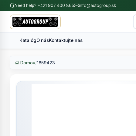
Need help? +421 907 400 865
info@autogroup.sk
Katalóg
O nás
Kontaktujte nás
Domov
/
1859423