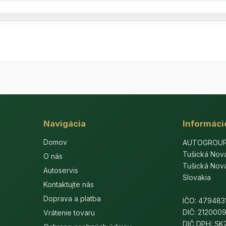
Navigácia
Informáci
Domov
AUTOGROUP-E
Tušická Nov
O nás
Tušická Nov
Autoservis
Slovakia
Kontaktujte nás
Doprava a platba
IČO: 479483
DIČ: 212000
Vrátenie tovaru
DIČ DPH: S