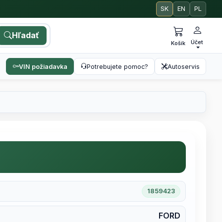
SK
EN
PL
Hľadať
Účet
Košík
VIN požiadavka
Potrebujete pomoc?
Autoservis
1859423
FORD