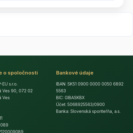
e o spoločnosti
Bankové údaje
U s.r.o.
IBAN: SK51 0900 0000 0050 6892
á Ves 90, 072 02
5563
á Ves
BIC: GIBASKBX
Účet: 5068925563/0900
Banka: Slovenská sporiteľňa, a.s.
11
9089
K2120009089