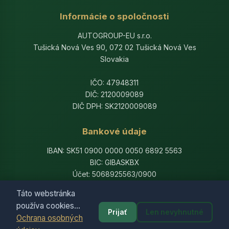
Informácie o spoločnosti
AUTOGROUP-EU s.r.o.
Tušická Nová Ves 90, 072 02 Tušická Nová Ves
Slovakia
IČO: 47948311
DIČ: 2120009089
DIČ DPH: SK2120009089
Bankové údaje
IBAN: SK51 0900 0000 0050 6892 5563
BIC: GIBASKBX
Účet: 5068925563/0900
Banka: Slovenská sporiteľňa, a.s.
Táto webstránka
používa cookies...
Prijať
Len nevyhnutné
Ochrana osobných
© 2014-2026 AutogroupEU. All rights reserved.