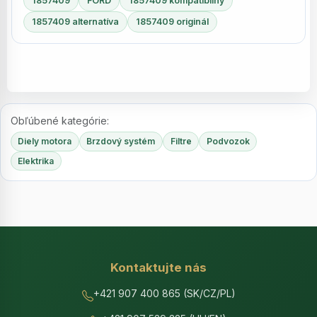
1857409
FORD
1857409 kompatibilný
1857409 alternatíva
1857409 originál
Obľúbené kategórie:
Diely motora
Brzdový systém
Filtre
Podvozok
Elektrika
Kontaktujte nás
+421 907 400 865 (SK/CZ/PL)