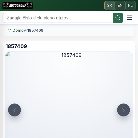
SK
EN
PL
Domov
/
1857409
1857409