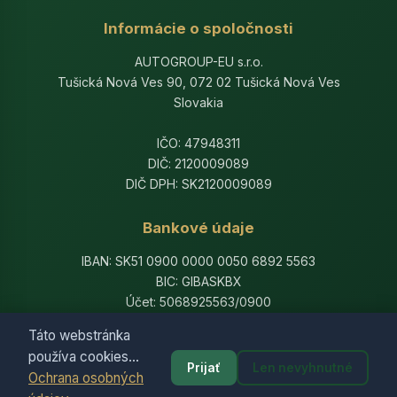
Informácie o spoločnosti
AUTOGROUP-EU s.r.o.
Tušická Nová Ves 90, 072 02 Tušická Nová Ves
Slovakia
IČO: 47948311
DIČ: 2120009089
DIČ DPH: SK2120009089
Bankové údaje
IBAN: SK51 0900 0000 0050 6892 5563
BIC: GIBASKBX
Účet: 5068925563/0900
Banka: Slovenská sporiteľňa, a.s.
Táto webstránka
používa cookies...
Prijať
Len nevyhnutné
Ochrana osobných
© 2014-2026 AutogroupEU. All rights reserved.