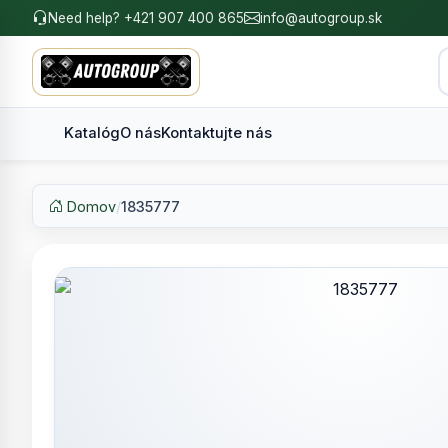
Need help? +421 907 400 865
info@autogroup.sk
Katalóg
O nás
Kontaktujte nás
Domov
/
1835777