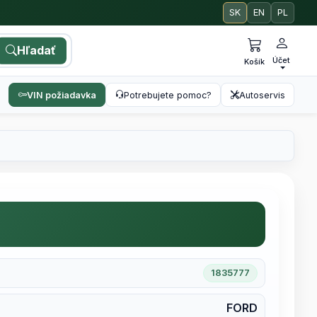
SK
EN
PL
Hľadať
Účet
Košík
VIN požiadavka
Potrebujete pomoc?
Autoservis
1835777
FORD