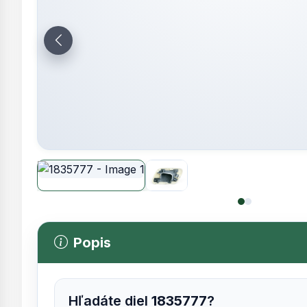
Popis
Hľadáte diel
1835777
?