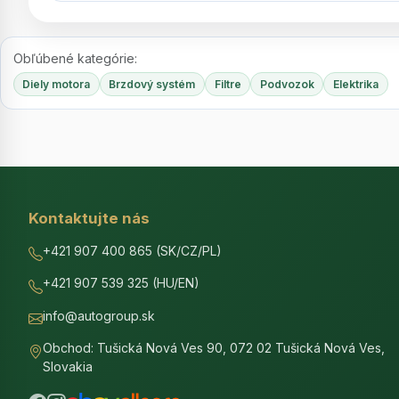
Obľúbené kategórie:
Diely motora
Brzdový systém
Filtre
Podvozok
Elektrika
Kontaktujte nás
+421 907 400 865 (SK/CZ/PL)
+421 907 539 325 (HU/EN)
info@autogroup.sk
Obchod: Tušická Nová Ves 90, 072 02 Tušická Nová Ves,
Slovakia