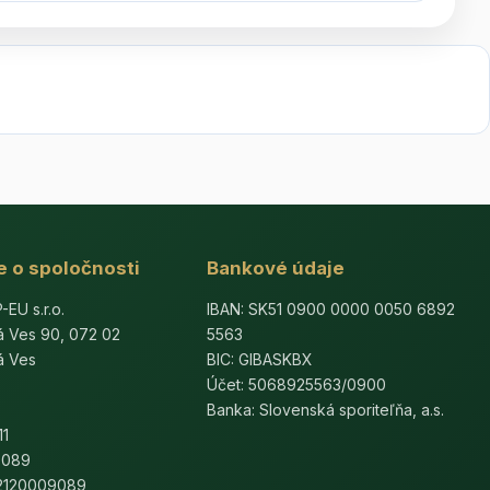
e o spoločnosti
Bankové údaje
U s.r.o.
IBAN: SK51 0900 0000 0050 6892
á Ves 90, 072 02
5563
á Ves
BIC: GIBASKBX
Účet: 5068925563/0900
Banka: Slovenská sporiteľňa, a.s.
11
9089
K2120009089