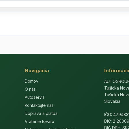
Navigácia
Informáci
Domov
AUTOGROUP-E
Tušická Nov
O nás
Tušická Nov
Autoservis
Slovakia
Kontaktujte nás
Doprava a platba
IČO: 479483
DIČ: 212000
Vrátenie tovaru
DIČ DPH: S