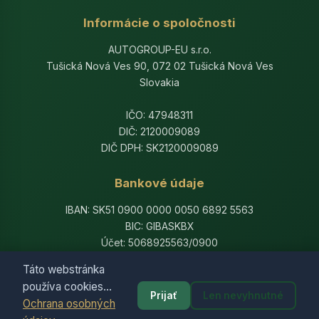
Informácie o spoločnosti
AUTOGROUP-EU s.r.o.
Tušická Nová Ves 90, 072 02 Tušická Nová Ves
Slovakia
IČO: 47948311
DIČ: 2120009089
DIČ DPH: SK2120009089
Bankové údaje
IBAN: SK51 0900 0000 0050 6892 5563
BIC: GIBASKBX
Účet: 5068925563/0900
Banka: Slovenská sporiteľňa, a.s.
Táto webstránka
používa cookies...
Prijať
Len nevyhnutné
Ochrana osobných
© 2014-2026 AutogroupEU. All rights reserved.