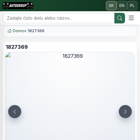
SK
EN
PL
Domov
/
1827369
1827369