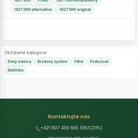
1827369
FORD
1827369 kompatibilný
1827369 alternatíva
1827369 originál
Obľúbené kategórie:
Diely motora
Brzdový systém
Filtre
Podvozok
Elektrika
Kontaktujte nás
+421 907 400 865 (SK/CZ/PL)