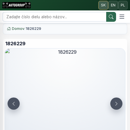
SK
EN
PL
Domov
/
1826229
1826229