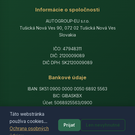
Informácie o spoločnosti
AUTOGROUP-EU s.r.o.
Tušická Nová Ves 90, 072 02 Tušická Nová Ves
Slovakia
IČO: 47948311
DIČ: 2120009089
DIČ DPH: SK2120009089
Bankové údaje
IBAN: SK51 0900 0000 0050 6892 5563
BIC: GIBASKBX
Účet: 5068925563/0900
Banka: Slovenská sporiteľňa, a.s.
Táto webstránka
používa cookies...
Prijať
Len nevyhnutné
Ochrana osobných
© 2014-2026 AutogroupEU. All rights reserved.