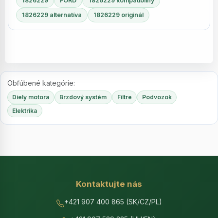
1826229
FORD
1826229 kompatibilný
1826229 alternatíva
1826229 originál
Obľúbené kategórie:
Diely motora
Brzdový systém
Filtre
Podvozok
Elektrika
Kontaktujte nás
+421 907 400 865 (SK/CZ/PL)