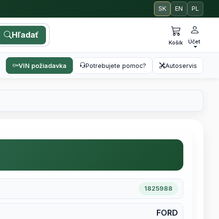
SK
EN
PL
Hľadať
Účet
Košík
VIN požiadavka
Potrebujete pomoc?
Autoservis
1825988
FORD