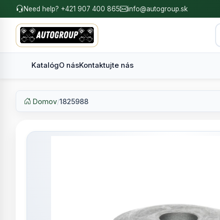
Need help? +421 907 400 865
info@autogroup.sk
Katalóg
O nás
Kontaktujte nás
Domov
/
1825988