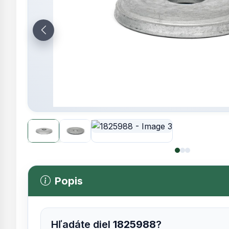
Popis
Hľadáte diel
1825988
?