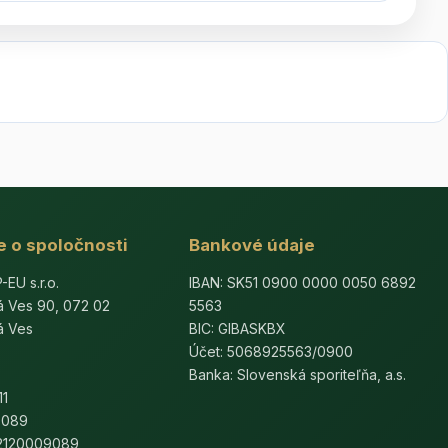
e o spoločnosti
Bankové údaje
U s.r.o.
IBAN: SK51 0900 0000 0050 6892
á Ves 90, 072 02
5563
á Ves
BIC: GIBASKBX
Účet: 5068925563/0900
Banka: Slovenská sporiteľňa, a.s.
11
9089
K2120009089