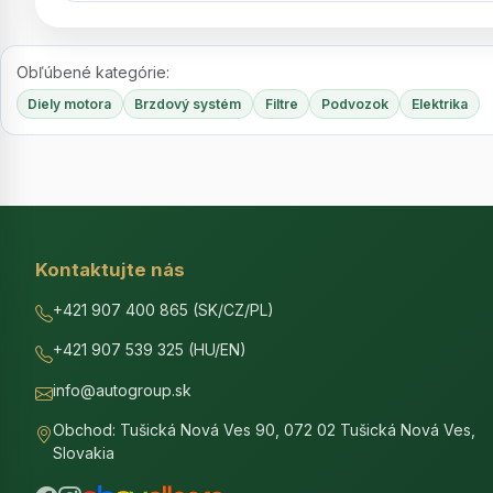
Obľúbené kategórie:
Diely motora
Brzdový systém
Filtre
Podvozok
Elektrika
Kontaktujte nás
+421 907 400 865 (SK/CZ/PL)
+421 907 539 325 (HU/EN)
info@autogroup.sk
Obchod: Tušická Nová Ves 90, 072 02 Tušická Nová Ves,
Slovakia