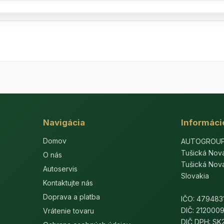
Navigácia
Informáci
Domov
AUTOGROUP-E
Tušická Nov
O nás
Tušická Nov
Autoservis
Slovakia
Kontaktujte nás
Doprava a platba
IČO: 479483
DIČ: 212000
Vrátenie tovaru
DIČ DPH: S