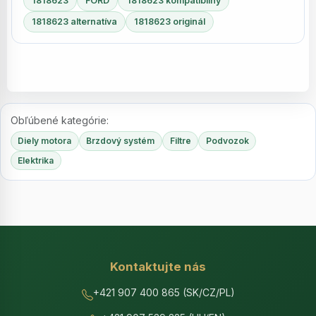
1818623
FORD
1818623 kompatibilný
1818623 alternatíva
1818623 originál
Obľúbené kategórie:
Diely motora
Brzdový systém
Filtre
Podvozok
Elektrika
Kontaktujte nás
+421 907 400 865 (SK/CZ/PL)