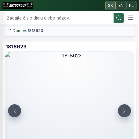
SK
EN
PL
Domov
/
1818623
1818623