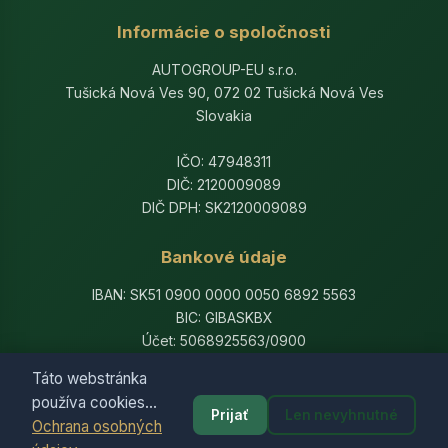
Informácie o spoločnosti
AUTOGROUP-EU s.r.o.
Tušická Nová Ves 90, 072 02 Tušická Nová Ves
Slovakia
IČO: 47948311
DIČ: 2120009089
DIČ DPH: SK2120009089
Bankové údaje
IBAN: SK51 0900 0000 0050 6892 5563
BIC: GIBASKBX
Účet: 5068925563/0900
Banka: Slovenská sporiteľňa, a.s.
Táto webstránka
používa cookies...
Prijať
Len nevyhnutné
Ochrana osobných
© 2014-2026 AutogroupEU. All rights reserved.