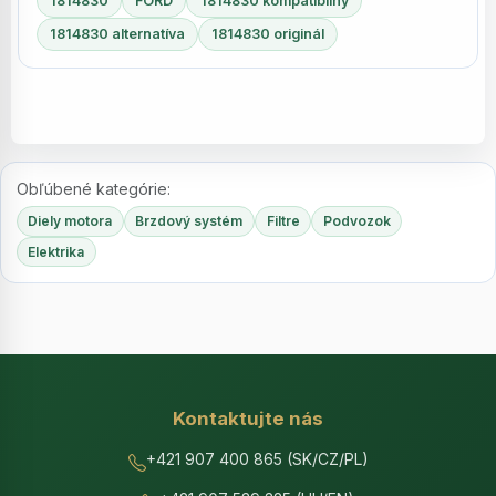
1814830
FORD
1814830 kompatibilný
1814830 alternatíva
1814830 originál
Obľúbené kategórie:
Diely motora
Brzdový systém
Filtre
Podvozok
Elektrika
Kontaktujte nás
+421 907 400 865 (SK/CZ/PL)