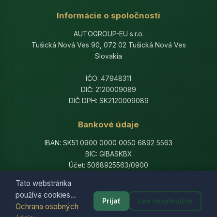
Informácie o spoločnosti
AUTOGROUP-EU s.r.o.
Tušická Nová Ves 90, 072 02 Tušická Nová Ves
Slovakia
IČO: 47948311
DIČ: 2120009089
DIČ DPH: SK2120009089
Bankové údaje
IBAN: SK51 0900 0000 0050 6892 5563
BIC: GIBASKBX
Účet: 5068925563/0900
Banka: Slovenská sporiteľňa, a.s.
Táto webstránka
používa cookies...
Prijať
Len nevyhnutné
Ochrana osobných
© 2014-2026 AutogroupEU. All rights reserved.