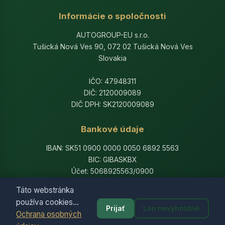
Informácie o spoločnosti
AUTOGROUP-EU s.r.o.
Tušická Nová Ves 90, 072 02 Tušická Nová Ves
Slovakia
IČO: 47948311
DIČ: 2120009089
DIČ DPH: SK2120009089
Bankové údaje
IBAN: SK51 0900 0000 0050 6892 5563
BIC: GIBASKBX
Účet: 5068925563/0900
Banka: Slovenská sporiteľňa, a.s.
Táto webstránka
používa cookies...
Prijať
Len nevyhnutné
Ochrana osobných
© 2014-2026 AutogroupEU. All rights reserved.