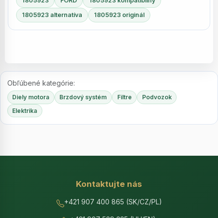
1805923
FORD
1805923 kompatibilný
1805923 alternatíva
1805923 originál
Obľúbené kategórie:
Diely motora
Brzdový systém
Filtre
Podvozok
Elektrika
Kontaktujte nás
+421 907 400 865 (SK/CZ/PL)