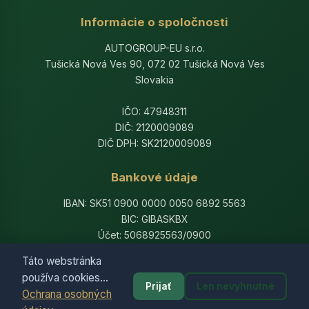
Informácie o spoločnosti
AUTOGROUP-EU s.r.o.
Tušická Nová Ves 90, 072 02 Tušická Nová Ves
Slovakia
IČO: 47948311
DIČ: 2120009089
DIČ DPH: SK2120009089
Bankové údaje
IBAN: SK51 0900 0000 0050 6892 5563
BIC: GIBASKBX
Účet: 5068925563/0900
Banka: Slovenská sporiteľňa, a.s.
Táto webstránka
používa cookies...
Prijať
Len nevyhnutné
Ochrana osobných
© 2014-2026 AutogroupEU. All rights reserved.