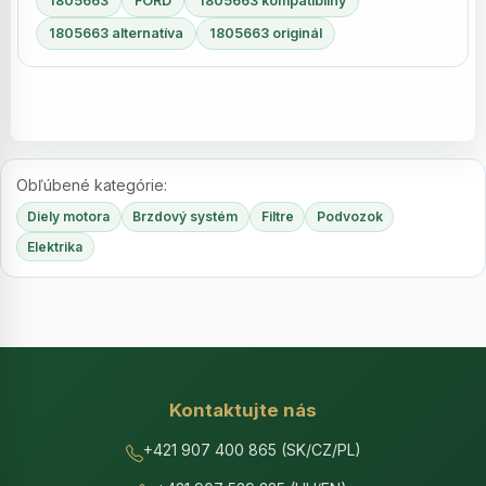
1805663
FORD
1805663 kompatibilný
1805663 alternatíva
1805663 originál
Obľúbené kategórie:
Diely motora
Brzdový systém
Filtre
Podvozok
Elektrika
Kontaktujte nás
+421 907 400 865 (SK/CZ/PL)