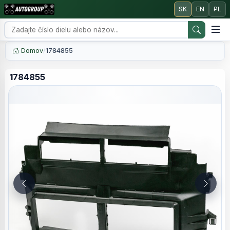
SK
EN
PL
Domov
/
1784855
1784855