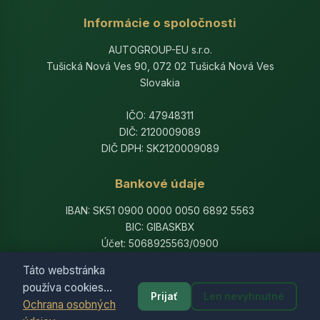
Informácie o spoločnosti
AUTOGROUP-EU s.r.o.
Tušická Nová Ves 90, 072 02 Tušická Nová Ves
Slovakia
IČO: 47948311
DIČ: 2120009089
DIČ DPH: SK2120009089
Bankové údaje
IBAN: SK51 0900 0000 0050 6892 5563
BIC: GIBASKBX
Účet: 5068925563/0900
Banka: Slovenská sporiteľňa, a.s.
Táto webstránka
používa cookies...
Prijať
Len nevyhnutné
Ochrana osobných
© 2014-2026 AutogroupEU. All rights reserved.