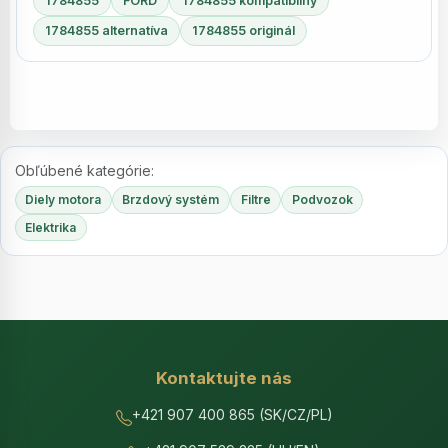
1784855
FORD
1784855 kompatibilný
1784855 alternatíva
1784855 originál
Obľúbené kategórie:
Diely motora
Brzdový systém
Filtre
Podvozok
Elektrika
Kontaktujte nás
+421 907 400 865 (SK/CZ/PL)