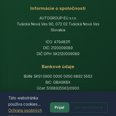
Informácie o spoločnosti
AUTOGROUP-EU s.r.o.
Tušická Nová Ves 90, 072 02 Tušická Nová Ves
Slovakia
IČO: 47948311
DIČ: 2120009089
DIČ DPH: SK2120009089
Bankové údaje
IBAN: SK51 0900 0000 0050 6892 5563
BIC: GIBASKBX
Účet: 5068925563/0900
Banka: Slovenská sporiteľňa, a.s.
Táto webstránka
používa cookies...
Prijať
Len nevyhnutné
Ochrana osobných
© 2014-2026 AutogroupEU. All rights reserved.