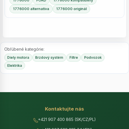
1776000
FORD
1776000 kompatibilný
1776000 alternatíva
1776000 originál
Obľúbené kategórie:
Diely motora
Brzdový systém
Filtre
Podvozok
Elektrika
Kontaktujte nás
+421 907 400 865 (SK/CZ/PL)