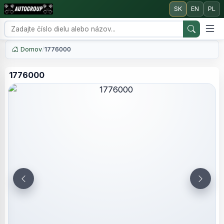
SK
EN
PL
Domov
/
1776000
1776000