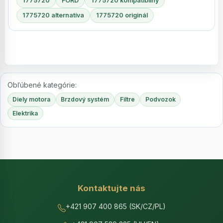
1775720
FORD
1775720 kompatibilný
1775720 alternatíva
1775720 originál
Obľúbené kategórie:
Diely motora
Brzdový systém
Filtre
Podvozok
Elektrika
Kontaktujte nás
+421 907 400 865 (SK/CZ/PL)