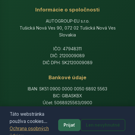
Informácie o spoločnosti
AUTOGROUP-EU s.r.o.
Tušická Nová Ves 90, 072 02 Tušická Nová Ves
Slovakia
IČO: 47948311
DIČ: 2120009089
DIČ DPH: SK2120009089
Bankové údaje
IBAN: SK51 0900 0000 0050 6892 5563
BIC: GIBASKBX
Účet: 5068925563/0900
Banka: Slovenská sporiteľňa, a.s.
Táto webstránka
používa cookies...
Prijať
Len nevyhnutné
Ochrana osobných
© 2014-2026 AutogroupEU. All rights reserved.