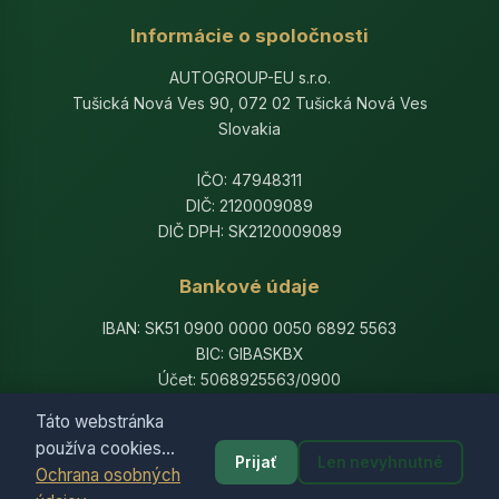
Informácie o spoločnosti
AUTOGROUP-EU s.r.o.
Tušická Nová Ves 90, 072 02 Tušická Nová Ves
Slovakia
IČO: 47948311
DIČ: 2120009089
DIČ DPH: SK2120009089
Bankové údaje
IBAN: SK51 0900 0000 0050 6892 5563
BIC: GIBASKBX
Účet: 5068925563/0900
Banka: Slovenská sporiteľňa, a.s.
Táto webstránka
používa cookies...
Prijať
Len nevyhnutné
Ochrana osobných
© 2014-2026 AutogroupEU. All rights reserved.