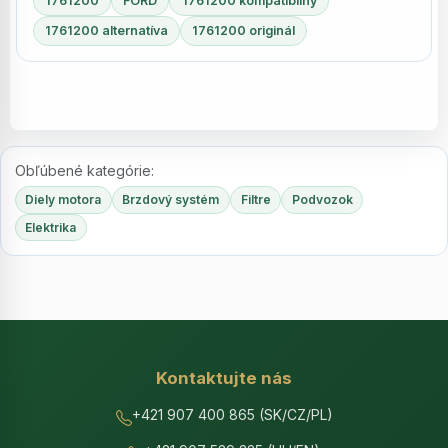
1761200
FORD
1761200 kompatibilný
1761200 alternatíva
1761200 originál
Obľúbené kategórie:
Diely motora
Brzdový systém
Filtre
Podvozok
Elektrika
Kontaktujte nás
+421 907 400 865 (SK/CZ/PL)