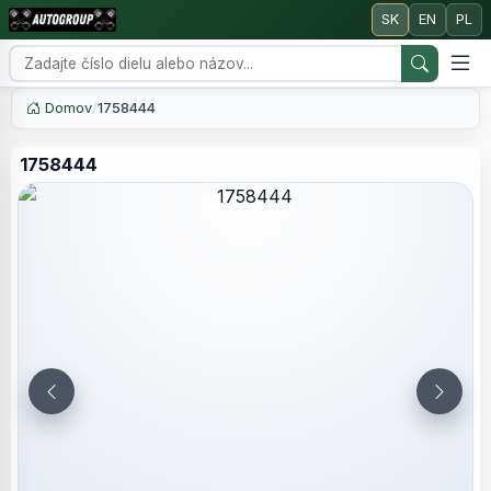
SK
EN
PL
Domov
/
1758444
1758444