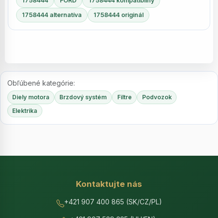
1758444
FORD
1758444 kompatibilný
1758444 alternatíva
1758444 originál
Obľúbené kategórie:
Diely motora
Brzdový systém
Filtre
Podvozok
Elektrika
Kontaktujte nás
+421 907 400 865 (SK/CZ/PL)