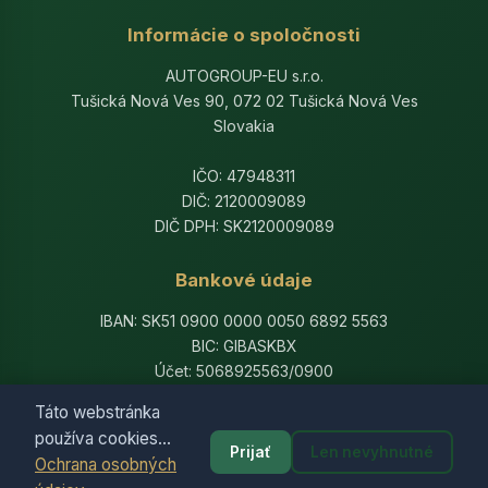
Informácie o spoločnosti
AUTOGROUP-EU s.r.o.
Tušická Nová Ves 90, 072 02 Tušická Nová Ves
Slovakia
IČO: 47948311
DIČ: 2120009089
DIČ DPH: SK2120009089
Bankové údaje
IBAN: SK51 0900 0000 0050 6892 5563
BIC: GIBASKBX
Účet: 5068925563/0900
Banka: Slovenská sporiteľňa, a.s.
Táto webstránka
používa cookies...
Prijať
Len nevyhnutné
Ochrana osobných
© 2014-2026 AutogroupEU. All rights reserved.