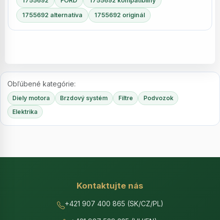
1755692
FORD
1755692 kompatibilný
1755692 alternatíva
1755692 originál
Obľúbené kategórie:
Diely motora
Brzdový systém
Filtre
Podvozok
Elektrika
Kontaktujte nás
+421 907 400 865 (SK/CZ/PL)