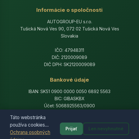
Informácie o spoločnosti
AUTOGROUP-EU s.r.o.
Tušická Nová Ves 90, 072 02 Tušická Nová Ves
Slovakia
IČO: 47948311
DIČ: 2120009089
DIČ DPH: SK2120009089
Bankové údaje
IBAN: SK51 0900 0000 0050 6892 5563
BIC: GIBASKBX
Účet: 5068925563/0900
Banka: Slovenská sporiteľňa, a.s.
Táto webstránka
používa cookies...
Prijať
Len nevyhnutné
Ochrana osobných
© 2014-2026 AutogroupEU. All rights reserved.