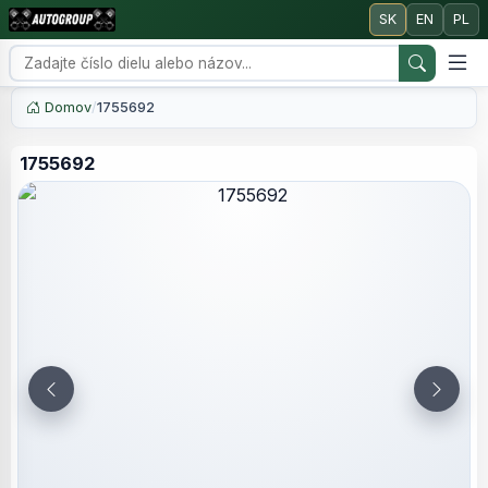
SK
EN
PL
Domov
/
1755692
1755692