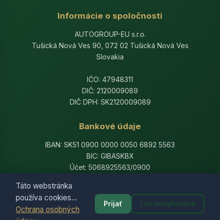
Informácie o spoločnosti
AUTOGROUP-EU s.r.o.
Tušická Nová Ves 90, 072 02 Tušická Nová Ves
Slovakia
IČO: 47948311
DIČ: 2120009089
DIČ DPH: SK2120009089
Bankové údaje
IBAN: SK51 0900 0000 0050 6892 5563
BIC: GIBASKBX
Účet: 5068925563/0900
Banka: Slovenská sporiteľňa, a.s.
Táto webstránka
používa cookies...
Prijať
Len nevyhnutné
Ochrana osobných
© 2014-2026 AutogroupEU. All rights reserved.