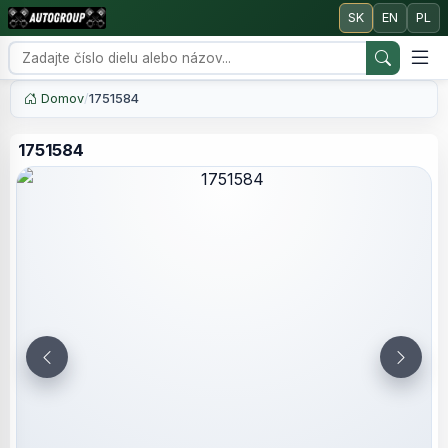
SK
EN
PL
Domov
/
1751584
1751584