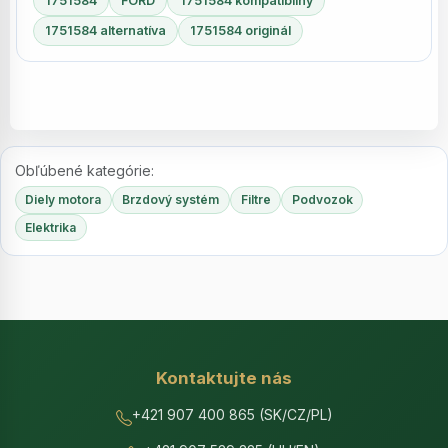
1751584
FORD
1751584 kompatibilný
1751584 alternatíva
1751584 originál
Obľúbené kategórie:
Diely motora
Brzdový systém
Filtre
Podvozok
Elektrika
Kontaktujte nás
+421 907 400 865 (SK/CZ/PL)