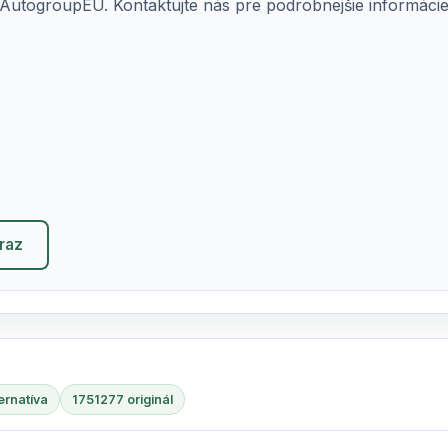
AutogroupEU. Kontaktujte nás pre podrobnejšie informácie o
eraz
ernatíva
1751277 originál