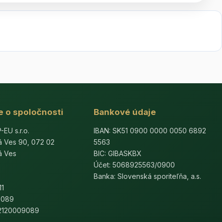
e o spoločnosti
Bankové údaje
U s.r.o.
IBAN: SK51 0900 0000 0050 6892
á Ves 90, 072 02
5563
á Ves
BIC: GIBASKBX
Účet: 5068925563/0900
Banka: Slovenská sporiteľňa, a.s.
11
9089
K2120009089