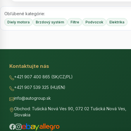
Obľúbené kategórie:
Diely motora
Brzdový systém
Filtre
Podvozok
Elektrika
Kontaktujte nás
+421 907 400 865 (SK/CZ/PL)
+421 907 539 325 (HU/EN)
info@autogroup.sk
Obchod: Tušická Nová Ves 90, 072 02 Tušická Nová Ves,
Slovakia