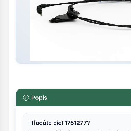
Popis
Hľadáte diel
1751277
?