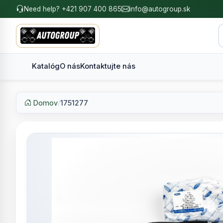
Need help? +421 907 400 865
info@autogroup.sk
Katalóg
O nás
Kontaktujte nás
Domov
/
1751277