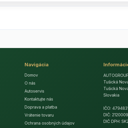
Navigácia
Informáci
Domov
AUTOGROUP-E
Tušická Nov
O nás
Tušická Nov
Autoservis
Slovakia
Kontaktujte nás
Doprava a platba
IČO: 479483
DIČ: 212000
Vrátenie tovaru
DIČ DPH: S
Ochrana osobných údajov