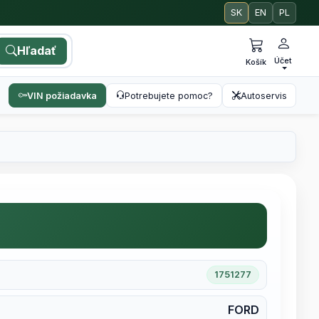
SK
EN
PL
Hľadať
Účet
Košík
VIN požiadavka
Potrebujete pomoc?
Autoservis
1751277
FORD