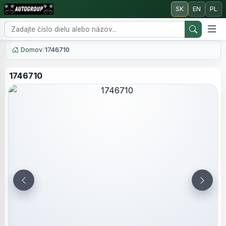
SK
EN
PL
Domov
/
1746710
1746710