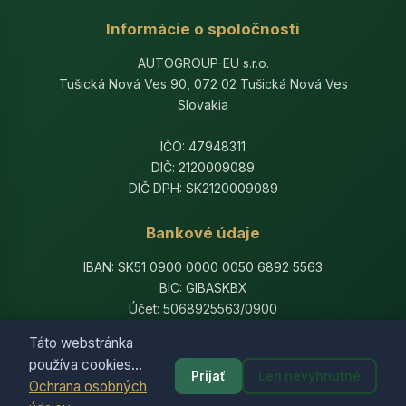
Informácie o spoločnosti
AUTOGROUP-EU s.r.o.
Tušická Nová Ves 90, 072 02 Tušická Nová Ves
Slovakia
IČO: 47948311
DIČ: 2120009089
DIČ DPH: SK2120009089
Bankové údaje
IBAN: SK51 0900 0000 0050 6892 5563
BIC: GIBASKBX
Účet: 5068925563/0900
Banka: Slovenská sporiteľňa, a.s.
Táto webstránka
používa cookies...
Prijať
Len nevyhnutné
Ochrana osobných
© 2014-2026 AutogroupEU. All rights reserved.