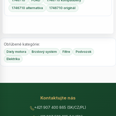
1746710
FORD
1746710 kompatibilný
1746710 alternatíva
1746710 originál
Obľúbené kategórie:
Diely motora
Brzdový systém
Filtre
Podvozok
Elektrika
Kontaktujte nás
+421 907 400 865 (SK/CZ/PL)