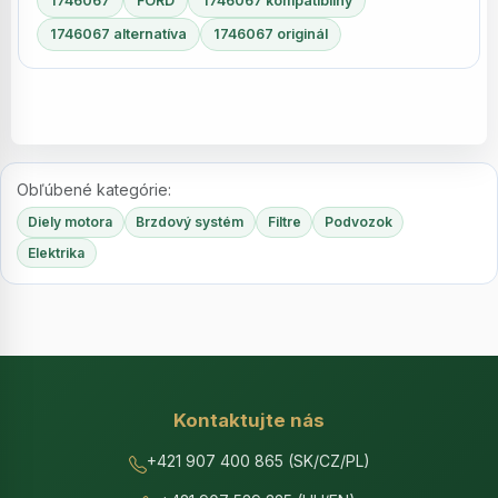
1746067
FORD
1746067 kompatibilný
1746067 alternatíva
1746067 originál
Obľúbené kategórie:
Diely motora
Brzdový systém
Filtre
Podvozok
Elektrika
Kontaktujte nás
+421 907 400 865 (SK/CZ/PL)