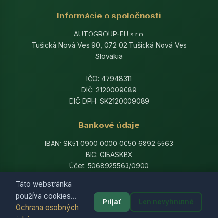
Informácie o spoločnosti
AUTOGROUP-EU s.r.o.
Tušická Nová Ves 90, 072 02 Tušická Nová Ves
Slovakia
IČO: 47948311
DIČ: 2120009089
DIČ DPH: SK2120009089
Bankové údaje
IBAN: SK51 0900 0000 0050 6892 5563
BIC: GIBASKBX
Účet: 5068925563/0900
Banka: Slovenská sporiteľňa, a.s.
Táto webstránka
používa cookies...
Prijať
Len nevyhnutné
Ochrana osobných
© 2014-2026 AutogroupEU. All rights reserved.