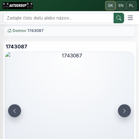
SK
EN
PL
Domov
/
1743087
1743087