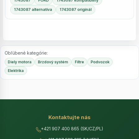
1743087
FORD
1743087 kompatibilný
1743087 alternatíva
1743087 originál
Obľúbené kategórie:
Diely motora
Brzdový systém
Filtre
Podvozok
Elektrika
Kontaktujte nás
+421 907 400 865 (SK/CZ/PL)