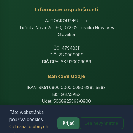
Informácie o spoločnosti
AUTOGROUP-EU s.r.o.
Tušická Nová Ves 90, 072 02 Tušická Nová Ves
Slovakia
IČO: 47948311
DIČ: 2120009089
DIČ DPH: SK2120009089
Bankové údaje
IBAN: SK51 0900 0000 0050 6892 5563
BIC: GIBASKBX
Účet: 5068925563/0900
Banka: Slovenská sporiteľňa, a.s.
Táto webstránka
používa cookies...
Prijať
Len nevyhnutné
Ochrana osobných
© 2014-2026 AutogroupEU. All rights reserved.