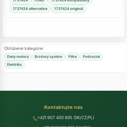
1737424
FORD
1737424 kompatibilný
1737424 alternatíva
1737424 originál
Obľúbené kategórie:
Diely motora
Brzdový systém
Filtre
Podvozok
Elektrika
Kontaktujte nás
+421 907 400 865 (SK/CZ/PL)