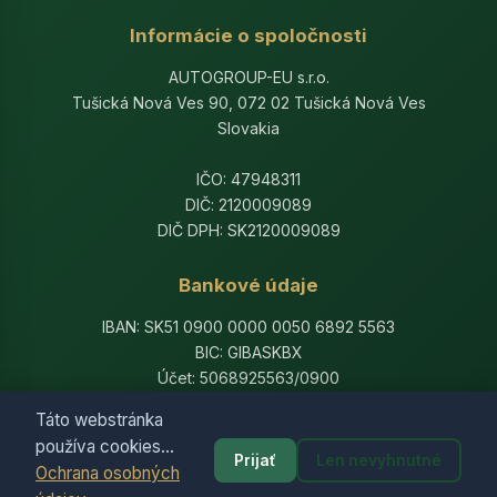
Informácie o spoločnosti
AUTOGROUP-EU s.r.o.
Tušická Nová Ves 90, 072 02 Tušická Nová Ves
Slovakia
IČO: 47948311
DIČ: 2120009089
DIČ DPH: SK2120009089
Bankové údaje
IBAN: SK51 0900 0000 0050 6892 5563
BIC: GIBASKBX
Účet: 5068925563/0900
Banka: Slovenská sporiteľňa, a.s.
Táto webstránka
používa cookies...
Prijať
Len nevyhnutné
Ochrana osobných
© 2014-2026 AutogroupEU. All rights reserved.