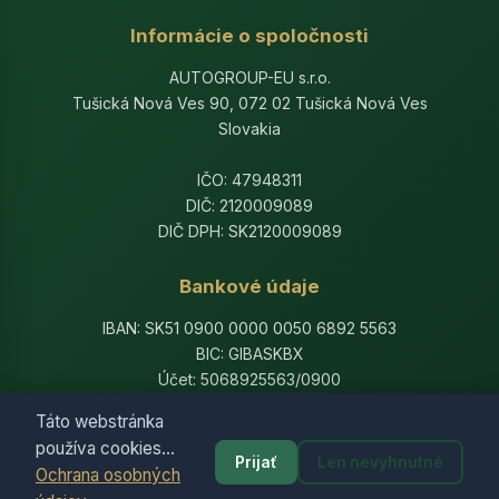
Informácie o spoločnosti
AUTOGROUP-EU s.r.o.
Tušická Nová Ves 90, 072 02 Tušická Nová Ves
Slovakia
IČO: 47948311
DIČ: 2120009089
DIČ DPH: SK2120009089
Bankové údaje
IBAN: SK51 0900 0000 0050 6892 5563
BIC: GIBASKBX
Účet: 5068925563/0900
Banka: Slovenská sporiteľňa, a.s.
Táto webstránka
používa cookies...
Prijať
Len nevyhnutné
Ochrana osobných
© 2014-2026 AutogroupEU. All rights reserved.