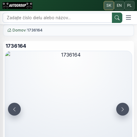
SK
EN
PL
Domov
/
1736164
1736164