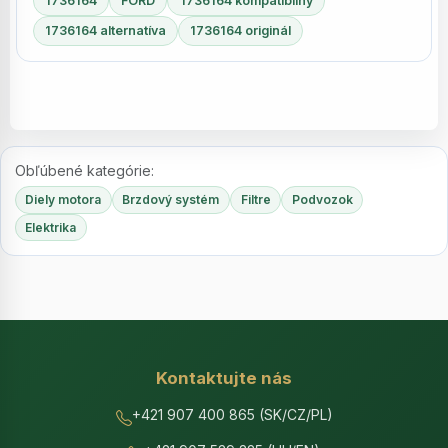
1736164
FORD
1736164 kompatibilný
1736164 alternatíva
1736164 originál
Obľúbené kategórie:
Diely motora
Brzdový systém
Filtre
Podvozok
Elektrika
Kontaktujte nás
+421 907 400 865 (SK/CZ/PL)