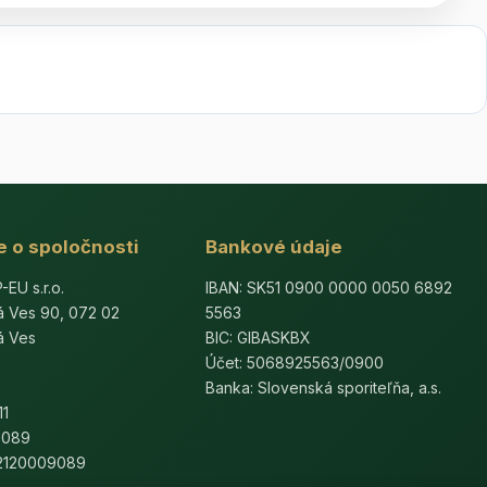
e o spoločnosti
Bankové údaje
U s.r.o.
IBAN: SK51 0900 0000 0050 6892
á Ves 90, 072 02
5563
á Ves
BIC: GIBASKBX
Účet: 5068925563/0900
Banka: Slovenská sporiteľňa, a.s.
11
9089
K2120009089