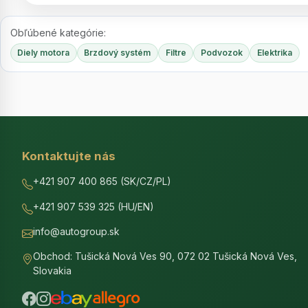
Obľúbené kategórie:
Diely motora
Brzdový systém
Filtre
Podvozok
Elektrika
Kontaktujte nás
+421 907 400 865 (SK/CZ/PL)
+421 907 539 325 (HU/EN)
info@autogroup.sk
Obchod: Tušická Nová Ves 90, 072 02 Tušická Nová Ves,
Slovakia