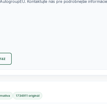
AutogroupEU. Kontaktujte nás pre podrobnejšie informácie o
eraz
rnatíva
1734911 originál