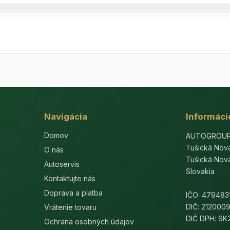
Navigácia
Informáci
Domov
AUTOGROUP-E
Tušická Nov
O nás
Tušická Nov
Autoservis
Slovakia
Kontaktujte nás
Doprava a platba
IČO: 479483
DIČ: 212000
Vrátenie tovaru
DIČ DPH: S
Ochrana osobných údajov