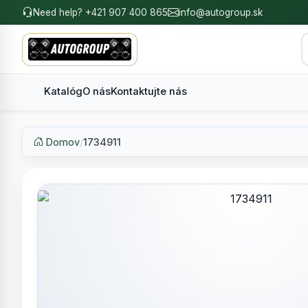
Need help? +421 907 400 865
info@autogroup.sk
Katalóg
O nás
Kontaktujte nás
Domov
/
1734911