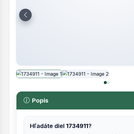
Popis
Hľadáte diel
1734911
?