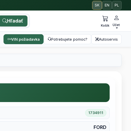
SK
EN
PL
Hľadať
Účet
Košík
VIN požiadavka
Potrebujete pomoc?
Autoservis
1734911
FORD