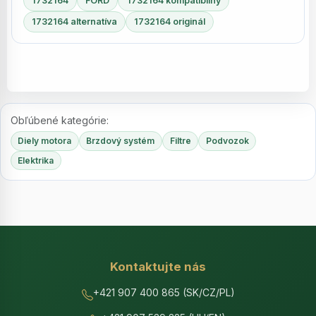
1732164
FORD
1732164 kompatibilný
1732164 alternatíva
1732164 originál
Obľúbené kategórie:
Diely motora
Brzdový systém
Filtre
Podvozok
Elektrika
Kontaktujte nás
+421 907 400 865 (SK/CZ/PL)