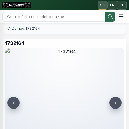
SK
EN
PL
Domov
/
1732164
1732164