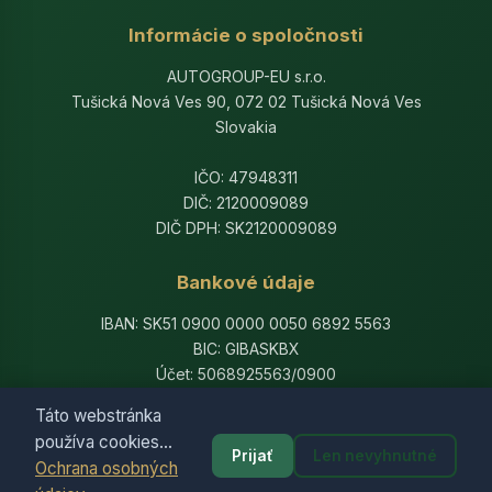
Informácie o spoločnosti
AUTOGROUP-EU s.r.o.
Tušická Nová Ves 90, 072 02 Tušická Nová Ves
Slovakia
IČO: 47948311
DIČ: 2120009089
DIČ DPH: SK2120009089
Bankové údaje
IBAN: SK51 0900 0000 0050 6892 5563
BIC: GIBASKBX
Účet: 5068925563/0900
Banka: Slovenská sporiteľňa, a.s.
Táto webstránka
používa cookies...
Prijať
Len nevyhnutné
Ochrana osobných
© 2014-2026 AutogroupEU. All rights reserved.