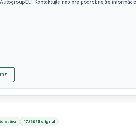
AutogroupEU. Kontaktujte nás pre podrobnejšie informácie o
eraz
ternatíva
1726925 originál