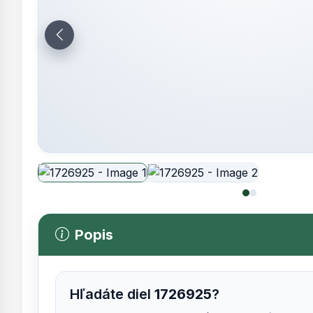
Popis
Hľadáte diel
1726925
?