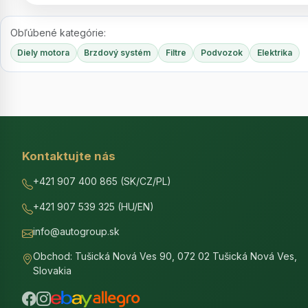
Obľúbené kategórie:
Diely motora
Brzdový systém
Filtre
Podvozok
Elektrika
Kontaktujte nás
+421 907 400 865 (SK/CZ/PL)
+421 907 539 325 (HU/EN)
info@autogroup.sk
Obchod: Tušická Nová Ves 90, 072 02 Tušická Nová Ves,
Slovakia