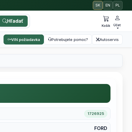
SK
EN
PL
Hľadať
Účet
Košík
VIN požiadavka
Potrebujete pomoc?
Autoservis
1726925
FORD