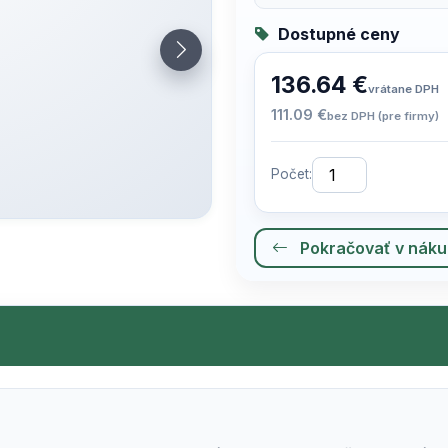
Dostupné ceny
136.64 €
vrátane DPH
111.09 €
bez DPH (pre firmy)
Počet:
Pokračovať v nák