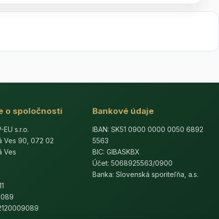
e o spoločnosti
Bankové údaje
U s.r.o.
IBAN: SK51 0900 0000 0050 6892
á Ves 90, 072 02
5563
á Ves
BIC: GIBASKBX
Účet: 5068925563/0900
Banka: Slovenská sporiteľňa, a.s.
11
9089
K2120009089