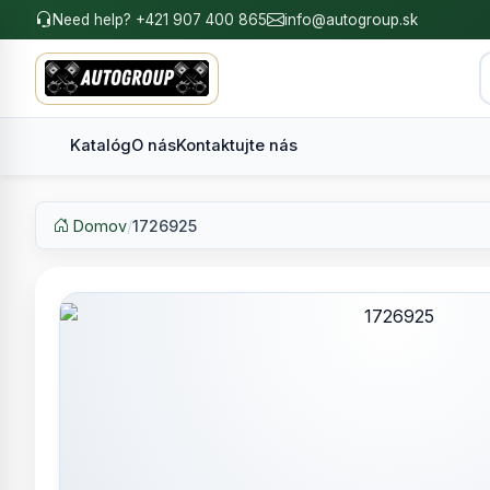
Need help? +421 907 400 865
info@autogroup.sk
Katalóg
O nás
Kontaktujte nás
Domov
/
1726925