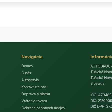
Navigácia
Informáci
Domov
AUTOGROUP-E
Tušická Nov
O nás
Tušická Nov
Autoservis
Slovakia
Kontaktujte nás
Doprava a platba
IČO: 479483
DIČ: 212000
Vrátenie tovaru
DIČ DPH: S
Ochrana osobných údajov