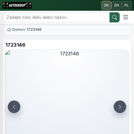
SK
EN
PL
Domov
/
1723146
1723146