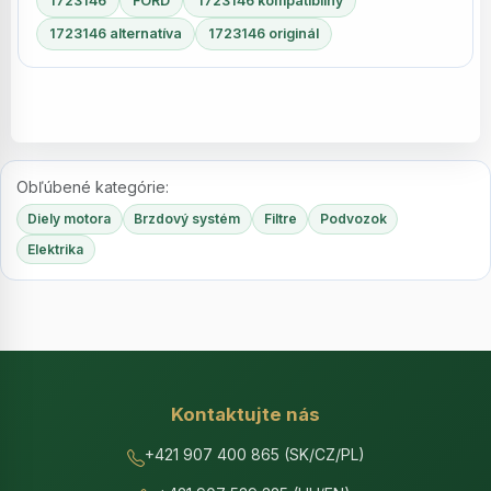
1723146
FORD
1723146 kompatibilný
1723146 alternatíva
1723146 originál
Obľúbené kategórie:
Diely motora
Brzdový systém
Filtre
Podvozok
Elektrika
Kontaktujte nás
+421 907 400 865 (SK/CZ/PL)