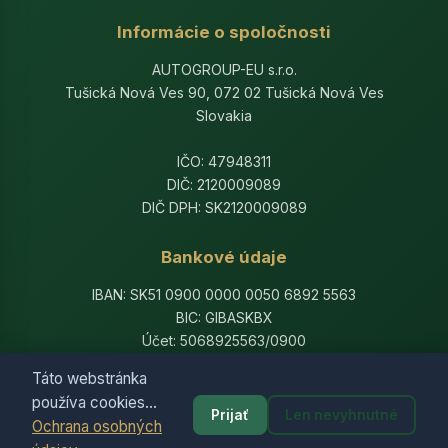
Informácie o spoločnosti
AUTOGROUP-EU s.r.o.
Tušická Nová Ves 90, 072 02 Tušická Nová Ves
Slovakia
IČO: 47948311
DIČ: 2120009089
DIČ DPH: SK2120009089
Bankové údaje
IBAN: SK51 0900 0000 0050 6892 5563
BIC: GIBASKBX
Účet: 5068925563/0900
Banka: Slovenská sporiteľňa, a.s.
Táto webstránka
používa cookies...
Prijať
Len nevyhnutné
Ochrana osobných
© 2014-2026 AutogroupEU. All rights reserved.