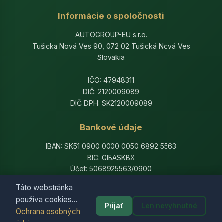
Informácie o spoločnosti
AUTOGROUP-EU s.r.o.
Tušická Nová Ves 90, 072 02 Tušická Nová Ves
Slovakia
IČO: 47948311
DIČ: 2120009089
DIČ DPH: SK2120009089
Bankové údaje
IBAN: SK51 0900 0000 0050 6892 5563
BIC: GIBASKBX
Účet: 5068925563/0900
Banka: Slovenská sporiteľňa, a.s.
Táto webstránka
používa cookies...
Prijať
Len nevyhnutné
Ochrana osobných
© 2014-2026 AutogroupEU. All rights reserved.