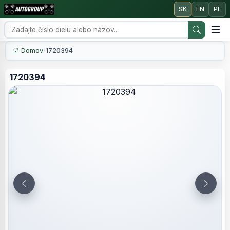
SK
EN
PL
Domov
/
1720394
1720394