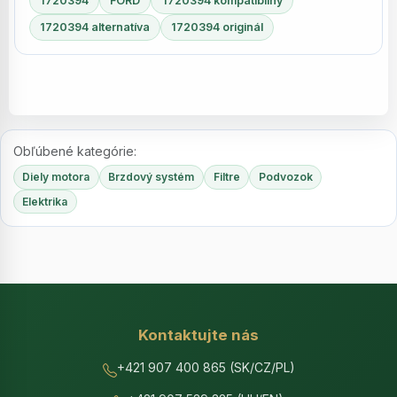
1720394
FORD
1720394 kompatibilný
1720394 alternatíva
1720394 originál
Obľúbené kategórie:
Diely motora
Brzdový systém
Filtre
Podvozok
Elektrika
Kontaktujte nás
+421 907 400 865 (SK/CZ/PL)